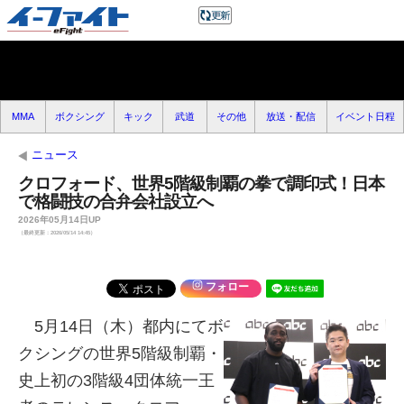
MMA
ボクシング
キック
武道
その他
放送・配信
イベント日程
ニュース
クロフォード、世界5階級制覇の拳で調印式！日本
で格闘技の合弁会社設立へ
2026年05月14日UP
（最終更新：2026/05/14 14:45）
フォロー
5月14日（木）都内にてボ
クシングの世界5階級制覇・
史上初の3階級4団体統一王