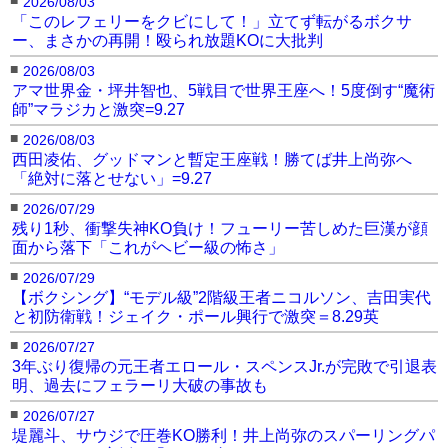
2026/08/03
「このレフェリーをクビにして！」立てず転がるボクサ
ー、まさかの再開！殴られ放題KOに大批判
■
2026/08/03
アマ世界金・坪井智也、5戦目で世界王座へ！5度倒す“魔術
師”マラジカと激突=9.27
■
2026/08/03
西田凌佑、グッドマンと暫定王座戦！勝てば井上尚弥へ
「絶対に落とせない」=9.27
■
2026/07/29
残り1秒、衝撃失神KO負け！フューリー苦しめた巨漢が顔
面から落下「これがヘビー級の怖さ」
■
2026/07/29
【ボクシング】“モデル級”2階級王者ニコルソン、吉田実代
と初防衛戦！ジェイク・ポール興行で激突＝8.29英
■
2026/07/27
3年ぶり復帰の元王者エロール・スペンスJr.が完敗で引退表
明、過去にフェラーリ大破の事故も
■
2026/07/27
堤麗斗、サウジで圧巻KO勝利！井上尚弥のスパーリングパ