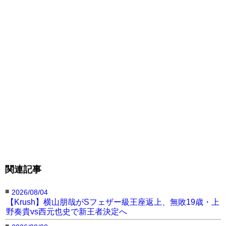
関連記事
■
2026/08/04
【Krush】横山朋哉がSフェザー級王座返上、無敗19歳・上
野奏貴vs西元也史で新王者決定へ
■