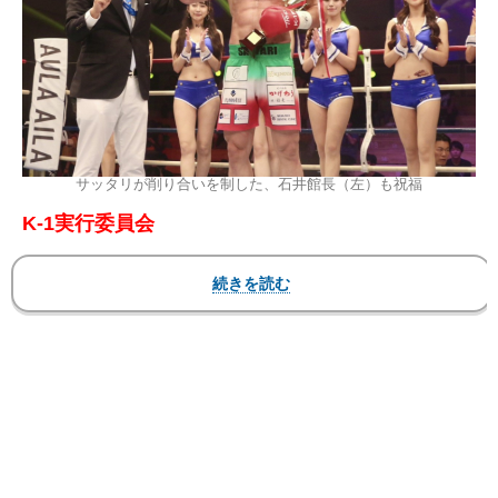
サッタリが削り合いを制した、石井館長（左）も祝福
K-1実行委員会
『K-1 REVENGE』
2026年5月31日（日）東京・後楽園ホール
▼第8試合/K-1クルーザー級/3分3R・延長1R
〇マハムード・サッタリ（イラン/TEAM大和魂）
判定3-0 ※30-28×2、30-29
●アスラン・コシエフ（カザフスタン&トル
コ/Fight Club TITAN）