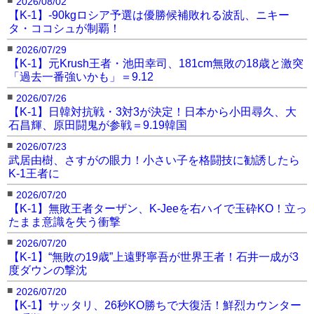
2026/08/02
【K-1】-90kgロシア予選は優勝候補敗れる波乱、ニキー
タ・ココシュが制覇！
■
2026/07/29
【K-1】元Krush王者・池田幸司、181cm無敗の18歳と激突
「過去一番強いかも」＝9.12
■
2026/07/26
【K-1】日韓対抗戦・3対3が決定！日本から小田尋久、大
石昌輝、原田闘鬼が参戦＝9.19韓国
■
2026/07/23
武居由樹、さすがの眼力！小さい子を格闘技に勧誘したら
K-1王者に
■
2026/07/20
【K-1】無敗王者ターザン、K-Jeeを右ハイで玉砕KO！立っ
たまま意識を失う衝撃
■
2026/07/20
【K-1】“無敗の19歳”上遠野寧吾が世界王者！石井一成が3
度ダウンの撃沈
■
2026/07/20
【K-1】サッタリ、26秒KO勝ちで大復活！鮮烈カウンター