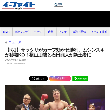
MMA
ボクシング
キック
武道
その他
放送・配信
イベント日程
ニュース
【K-1】サッタリがカーフ効かせ勝利、ムシンスキ
が秒殺KO！横山朋哉と石田龍大が新王者に
2026年05月31日UP
（最終更新：2026/06/29 16:34）
フォロー