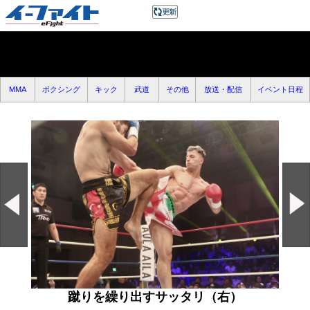
MMA
ボクシング
キック
武道
その他
放送・配信
イベント日程
蹴りを繰り出すサッタリ（右）