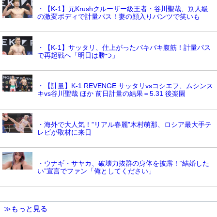
・【K-1】元Krushクルーザー級王者・谷川聖哉、別人級
の激変ボディで計量パス！妻の顔入りパンツで笑いも
・【K-1】サッタリ、仕上がったバキバキ腹筋！計量パス
で再起戦へ「明日は勝つ」
・【計量】K-1 REVENGE サッタリvsコシエフ、ムシンス
キvs谷川聖哉 ほか 前日計量の結果＝5.31 後楽園
・海外で大人気！”リアル春麗”木村萌那、ロシア最大手テ
レビが取材に来日
・ウナギ・サヤカ、破壊力抜群の身体を披露！“結婚した
い”宣言でファン「俺としてください」
≫もっと見る