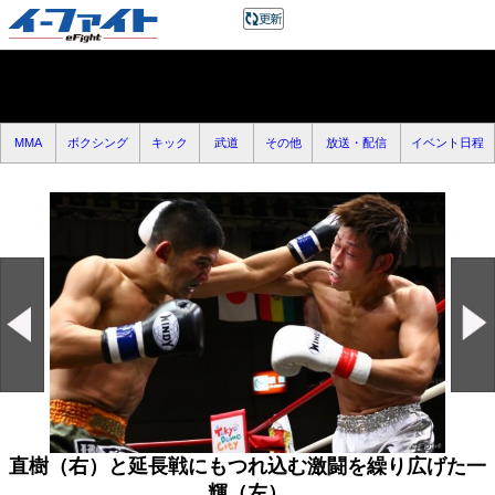
MMA
ボクシング
キック
武道
その他
放送・配信
イベント日程
直樹（右）と延長戦にもつれ込む激闘を繰り広げた一
輝（左）