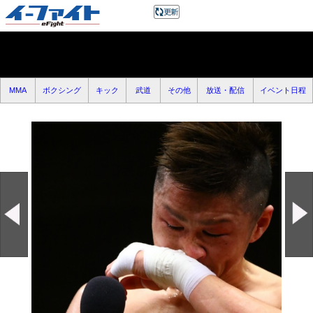
MMA
ボクシング
キック
武道
その他
放送・配信
イベント日程