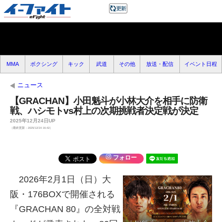
MMA
ボクシング
キック
武道
その他
放送・配信
イベント日程
ニュース
【GRACHAN】小田魁斗が小林大介を相手に防衛
戦、ハシモトvs村上の次期挑戦者決定戦が決定
2025年12月24日UP
（最終更新：2025/12/24 16:42）
フォロー
2026年2月1日（日）大
阪・176BOXで開催される
『GRACHAN 80』の全対戦