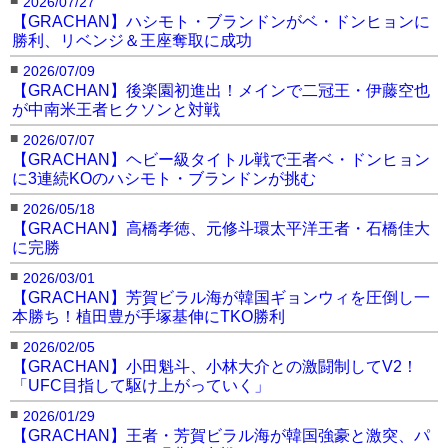
2026/07/27
【GRACHAN】ハシモト・ブランドンがベ・ドンヒョンに
勝利、リベンジ＆王座奪取に成功
■
2026/07/09
【GRACHAN】後楽園初進出！メインで二冠王・伊藤空也
が中南米王者ヒクソンと対戦
■
2026/07/07
【GRACHAN】ヘビー級タイトル戦で王者ベ・ドンヒョン
に3連続KOのハシモト・ブランドンが挑む
■
2026/05/18
【GRACHAN】高橋孝徳、元修斗環太平洋王者・石橋佳大
に完勝
■
2026/03/01
【GRACHAN】芳賀ビラル海が韓国ギョンウィを圧倒し一
本勝ち！植田豊が手塚基伸にTKO勝利
■
2026/02/05
【GRACHAN】小田魁斗、小林大介との激闘制してV2！
「UFC目指して駆け上がっていく」
■
2026/01/29
【GRACHAN】王者・芳賀ビラル海が韓国強豪と激突、パ