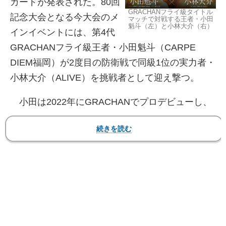
カードが発表された。80回
GRACHANフライ級タイトル
記念大会となる今大会のメ
マッチで対戦する王者・小田
魁斗（左）と小林大介（右）
インイベントには、第4代
GRACHANフライ級王者・小田魁斗（CARPE
DIEM福岡）が2度目の防衛戦で同級1位の実力者・
小林大介（ALIVE）を挑戦者として迎え撃つ。
小田は2022年にGRACHANでプロデビューし、
ONE Friday Fightsで2連勝。GRACHANのリング
にカムバックすると、昨年12月に道端正司から
TKO勝利で暫定王者に。