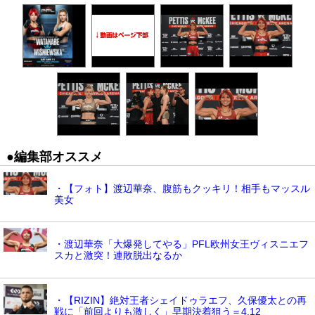
●編集部オススメ
・【フォト】渡辺華奈、腹筋もクッキリ！相手もマッスル
美女
・渡辺華奈「大爆発してやる」PFL欧州女王ヴィスニエフ
スカと激突！連敗脱出なるか
・【RIZIN】絶対王者シェイドゥラエフ、久保優太との再
戦に「前回よりも激しく」早期決着狙う＝4.12