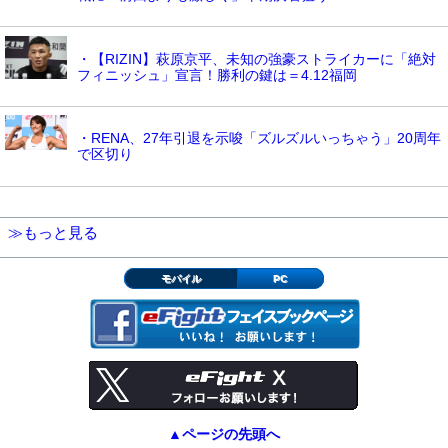
・【RIZIN】萩原京平、未知の強豪ストライカーに「絶対
フィニッシュ」宣言！勝利の鍵は＝4.12福岡
・RENA、27年引退を示唆「ズルズルいっちゃう」20周年
で区切り
≫もっと見る
モバイル
PC
▲ページの先頭へ