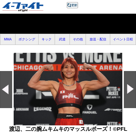
MMA
ボクシング
キック
武道
その他
放送・配信
イベント日程
渡辺、二の腕ムキムキのマッスルポーズ！©️PFL