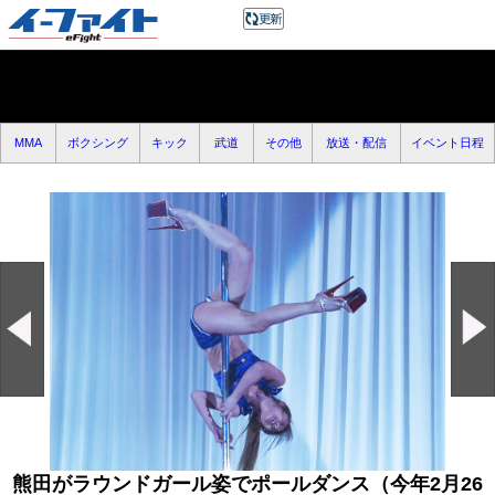
MMA
ボクシング
キック
武道
その他
放送・配信
イベント日程
熊田がラウンドガール姿でポールダンス（今年2月26