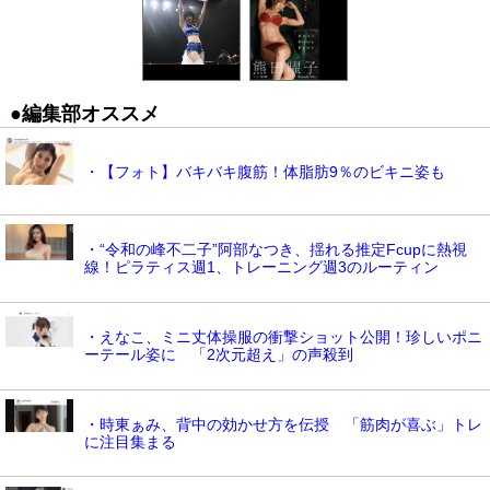
●編集部オススメ
・【フォト】バキバキ腹筋！体脂肪9％のビキニ姿も
・“令和の峰不二子”阿部なつき、揺れる推定Fcupに熱視
線！ピラティス週1、トレーニング週3のルーティン
・えなこ、ミニ丈体操服の衝撃ショット公開！珍しいポニ
ーテール姿に 「2次元超え」の声殺到
・時東ぁみ、背中の効かせ方を伝授 「筋肉が喜ぶ」トレ
に注目集まる