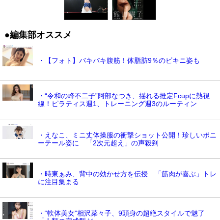
●編集部オススメ
・【フォト】バキバキ腹筋！体脂肪9％のビキニ姿も
・“令和の峰不二子”阿部なつき、揺れる推定Fcupに熱視
線！ピラティス週1、トレーニング週3のルーティン
・えなこ、ミニ丈体操服の衝撃ショット公開！珍しいポニ
ーテール姿に 「2次元超え」の声殺到
・時東ぁみ、背中の効かせ方を伝授 「筋肉が喜ぶ」トレ
に注目集まる
・“軟体美女”相沢菜々子、9頭身の超絶スタイルで魅了