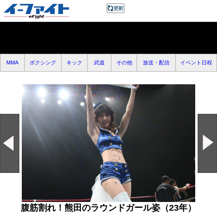
MMA
ボクシング
キック
武道
その他
放送・配信
イベント日程
腹筋割れ！熊田のラウンドガール姿（23年）