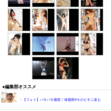
●編集部オススメ
・【フォト】バキバキ腹筋！体脂肪9％のビキニ姿も