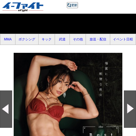
MMA
ボクシング
キック
武道
その他
放送・配信
イベント日程