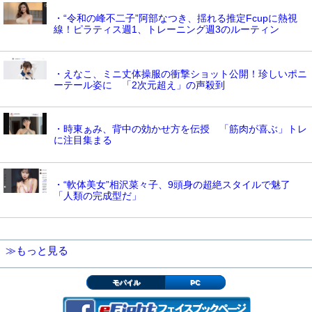
・“令和の峰不二子”阿部なつき、揺れる推定Fcupに熱視
線！ピラティス週1、トレーニング週3のルーティン
・えなこ、ミニ丈体操服の衝撃ショット公開！珍しいポニ
ーテール姿に 「2次元超え」の声殺到
・時東ぁみ、背中の効かせ方を伝授 「筋肉が喜ぶ」トレ
に注目集まる
・“軟体美女”相沢菜々子、9頭身の超絶スタイルで魅了
「人類の完成型だ」
≫もっと見る
モバイル
PC