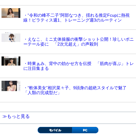
・“令和の峰不二子”阿部なつき、揺れる推定Fcupに熱視
線！ピラティス週1、トレーニング週3のルーティン
・えなこ、ミニ丈体操服の衝撃ショット公開！珍しいポニ
ーテール姿に 「2次元超え」の声殺到
・時東ぁみ、背中の効かせ方を伝授 「筋肉が喜ぶ」トレ
に注目集まる
・“軟体美女”相沢菜々子、9頭身の超絶スタイルで魅了
「人類の完成型だ」
≫もっと見る
モバイル
PC