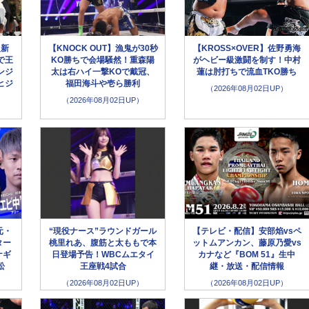
超新
【KNOCK OUT】漁鬼が30秒
【KROSS×OVER】佐野勇海
で王
KO勝ちで会場騒然！重森陽
がヘビー級激闘を制す！中村
ンジ
太は右ハイ一撃KOで戴冠、
蓮は肘打ちで流血TKO勝ち
ヒジ
福田海斗や壱ら勝利
（2026年08月02日UP）
（2026年08月02日UP）
元・
“現役ナース”ラウンドガール
【テレビ・配信】安部焰vsペ
ター
桃里れあ、腹筋と太ももで本
ットムアンカン、藤原乃愛vs
ナギ
日登場予告！WBCムエタイ
カナなど『BOM 51』生中
松
王座戦4試合
継・放送・配信情報
（2026年08月02日UP）
（2026年08月02日UP）