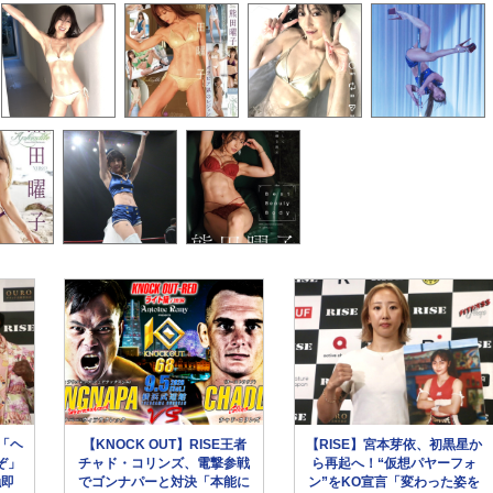
「ヘ
【KNOCK OUT】RISE王者
【RISE】宮本芽依、初黒星か
ぞ」
チャド・コリンズ、電撃参戦
ら再起へ！“仮想パヤーフォ
触即
でゴンナパーと対決「本能に
ン”をKO宣言「変わった姿を