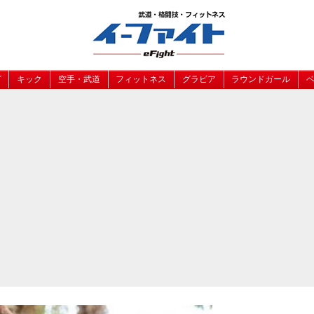
グ
キック
空手・武道
フィットネス
グラビア
ラウンドガール