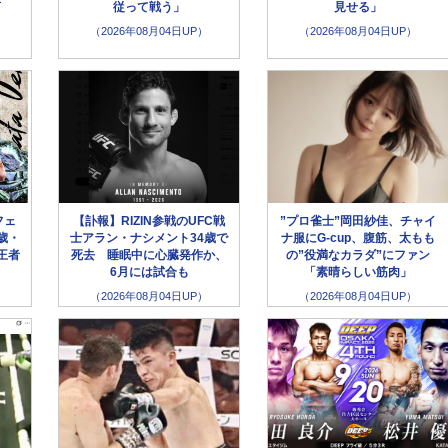
言
従って戦う」
見せる」
（2026年08月04日UP）
（2026年08月04日UP）
フェ
【訃報】RIZIN参戦のUFC戦
”プロ雀士”岡田紗佳、チャイ
歳・
士アラン・ナシメント34歳で
ナ服にG-cup、腹筋、太もも
王者
死去 睡眠中に心臓発作か、
の”役満なカラダ”にファン
6月には試合も
「素晴らしい筋肉」
（2026年08月04日UP）
（2026年08月04日UP）