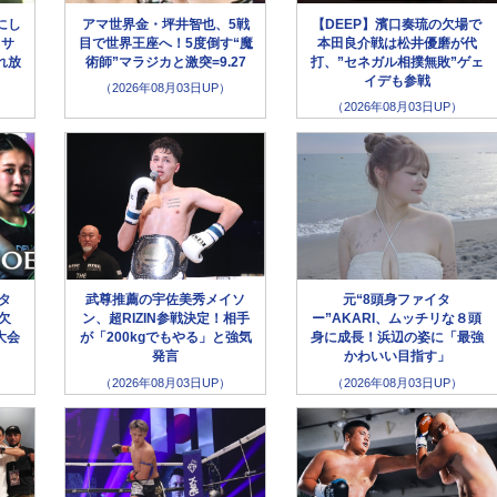
にし
アマ世界金・坪井智也、5戦
【DEEP】濱口奏琉の欠場で
クサ
目で世界王座へ！5度倒す“魔
本田良介戦は松井優磨が代
れ放
術師”マラジカと激突=9.27
打、”セネガル相撲無敗”ゲェ
イデも参戦
（2026年08月03日UP）
（2026年08月03日UP）
ータ
武尊推薦の宇佐美秀メイソ
元“8頭身ファイタ
欠
ン、超RIZIN参戦決定！相手
ー”AKARI、ムッチリな８頭
大会
が「200kgでもやる」と強気
身に成長！浜辺の姿に「最強
発言
かわいい目指す」
（2026年08月03日UP）
（2026年08月03日UP）