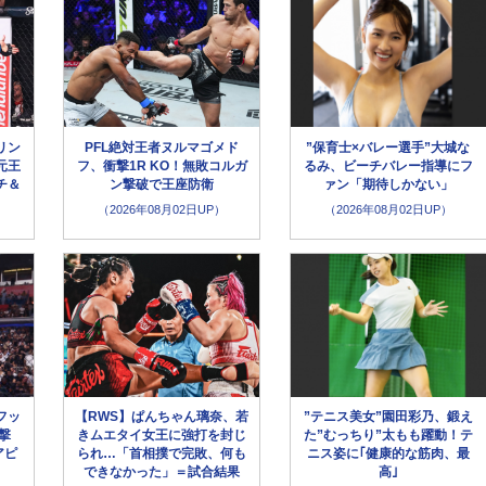
リン
PFL絶対王者ヌルマゴメド
”保育士×バレー選手”大城な
元王
フ、衝撃1R KO！無敗コルガ
るみ、ビーチバレー指導にフ
チ＆
ン撃破で王座防衛
ァン「期待しかない」
（2026年08月02日UP）
（2026年08月02日UP）
フッ
【RWS】ぱんちゃん璃奈、若
”テニス美女”園田彩乃、鍛え
撃
きムエタイ女王に強打を封じ
た”むっちり”太もも躍動！テ
アピ
られ…「首相撲で完敗、何も
ニス姿に｢健康的な筋肉、最
できなかった」＝試合結果
高｣