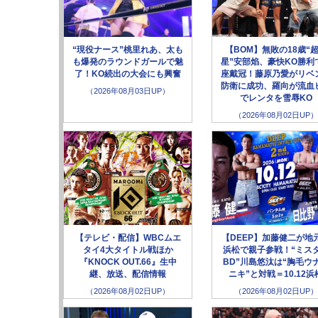
“現役ナース”桃里れあ、太も
【BOM】無敗の18歳“
も爆発のラウンドガールで魅
星”安部焰、豪快KO勝利
了！KO続出の大会にも興奮
座戴冠！藤原乃愛がリベ
防衛に成功、羅向が流血
（2026年08月03日UP）
でレンタを雪辱KO
（2026年08月02日UP）
【テレビ・配信】WBCムエ
【DEEP】加藤健二が地
タイ4大タイトル戦ほか
浜松で親子参戦！“ミス
『KNOCK OUT.66』生中
BD”川島悠汰は“胸毛ウ
継、放送、配信情報
ニキ”と対戦＝10.12浜
（2026年08月02日UP）
（2026年08月02日UP）