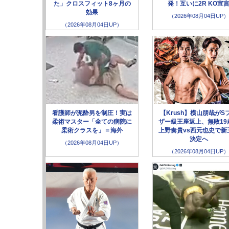
た」クロスフィット8ヶ月の
発！互いに2R KO宣
効果
（2026年08月04日UP）
（2026年08月04日UP）
看護師が泥酔男を制圧！実は
【Krush】横山朋哉がS
柔術マスター「全ての病院に
ザー級王座返上、無敗19
柔術クラスを」＝海外
上野奏貴vs西元也史で新
決定へ
（2026年08月04日UP）
（2026年08月04日UP）