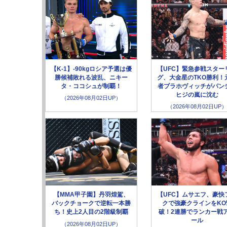
【K-1】-90kgロシア予選は優
【UFC】緊急参戦スター
勝候補敗れる波乱、ニキー
グ、大金星のTKO勝利！
タ・ココシュが制覇！
者ブラホヴィッチがパン
ヒジの嵐に沈む
（2026年08月02日UP）
（2026年08月02日UP）
【MMA甲子園】丹羽煌駕、
【UFC】ムサエフ、豪快
バックチョークで逆転一本勝
クで強豪クラインをKO
ち！史上2人目の2階級制覇
破！2連勝でランカー戦
ール
（2026年08月02日UP）