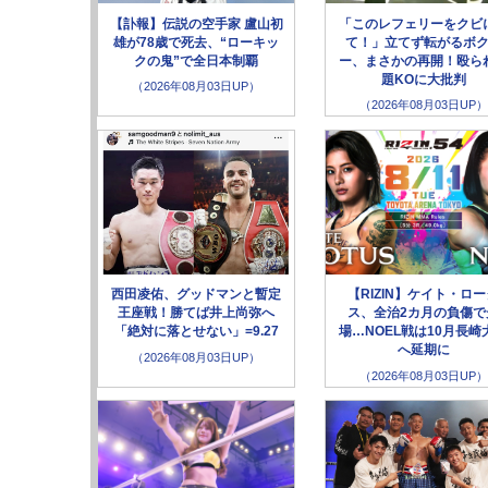
【訃報】伝説の空手家 盧山初
「このレフェリーをクビ
雄が78歳で死去、“ローキッ
て！」立てず転がるボ
クの鬼”で全日本制覇
ー、まさかの再開！殴ら
題KOに大批判
（2026年08月03日UP）
（2026年08月03日UP）
西田凌佑、グッドマンと暫定
【RIZIN】ケイト・ロ
王座戦！勝てば井上尚弥へ
ス、全治2カ月の負傷で
「絶対に落とせない」=9.27
場…NOEL戦は10月長崎
へ延期に
（2026年08月03日UP）
（2026年08月03日UP）