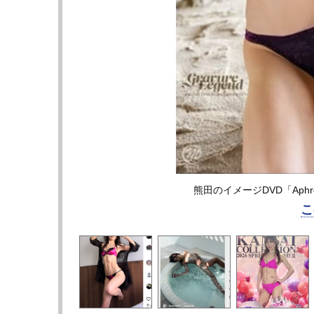
熊田のイメージDVD「Aphr
こ