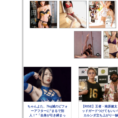
ちゃんよた、7kg減のビフォ
【RISE】王者・南原健太
ーアフターに”まるで別
ッドガードつけてもいい
人！”「全身が引き締まっ
カルンダ立ち上がり一