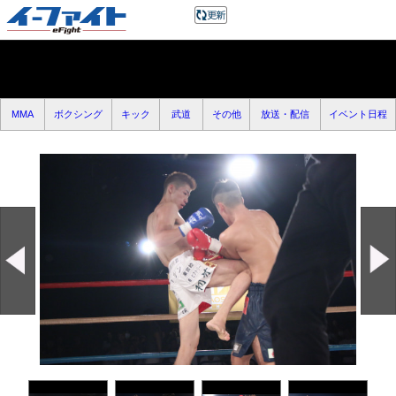
MMA
ボクシング
キック
武道
その他
放送・配信
イベント日程