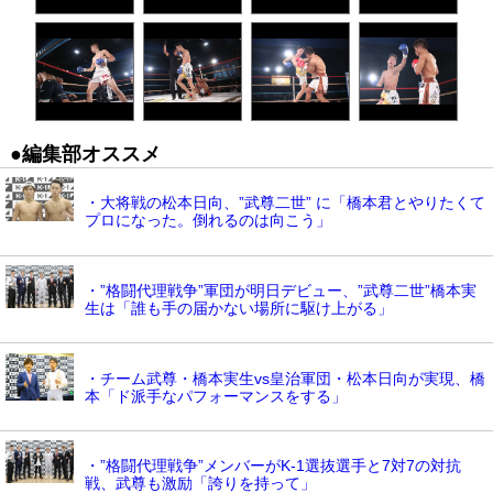
●編集部オススメ
・大将戦の松本日向、”武尊二世” に「橋本君とやりたくて
プロになった。倒れるのは向こう」
・”格闘代理戦争”軍団が明日デビュー、”武尊二世”橋本実
生は「誰も手の届かない場所に駆け上がる」
・チーム武尊・橋本実生vs皇治軍団・松本日向が実現、橋
本「ド派手なパフォーマンスをする」
・”格闘代理戦争”メンバーがK-1選抜選手と7対7の対抗
戦、武尊も激励「誇りを持って」