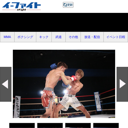
MMA
ボクシング
キック
武道
その他
放送・配信
イベント日程