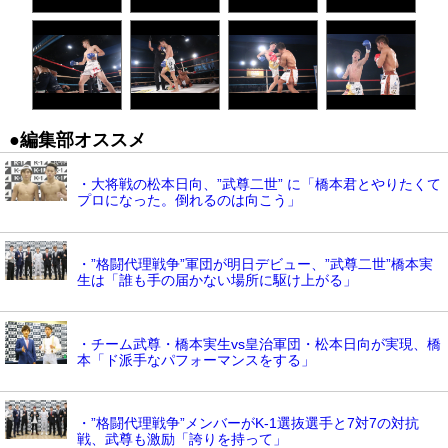
●編集部オススメ
・大将戦の松本日向、”武尊二世” に「橋本君とやりたくて
プロになった。倒れるのは向こう」
・”格闘代理戦争”軍団が明日デビュー、”武尊二世”橋本実
生は「誰も手の届かない場所に駆け上がる」
・チーム武尊・橋本実生vs皇治軍団・松本日向が実現、橋
本「ド派手なパフォーマンスをする」
・”格闘代理戦争”メンバーがK-1選抜選手と7対7の対抗
戦、武尊も激励「誇りを持って」