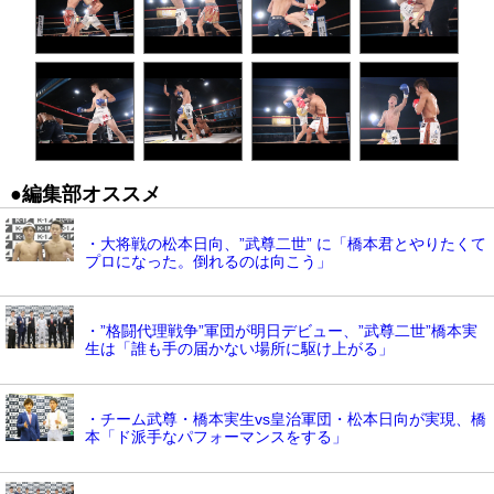
●編集部オススメ
・大将戦の松本日向、”武尊二世” に「橋本君とやりたくて
プロになった。倒れるのは向こう」
・”格闘代理戦争”軍団が明日デビュー、”武尊二世”橋本実
生は「誰も手の届かない場所に駆け上がる」
・チーム武尊・橋本実生vs皇治軍団・松本日向が実現、橋
本「ド派手なパフォーマンスをする」