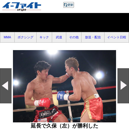
MMA
ボクシング
キック
武道
その他
放送・配信
イベント日程
延長で久保（左）が勝利した