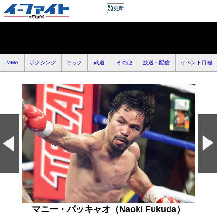
MMA
ボクシング
キック
武道
その他
放送・配信
イベント日程
マニー・パッキャオ（Naoki Fukuda）