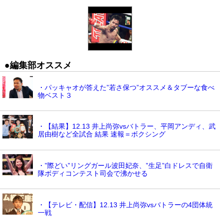
●編集部オススメ
・パッキャオが答えた”若さ保つ”オススメ＆タブーな食べ
物ベスト３
・【結果】12.13 井上尚弥vsバトラー、平岡アンディ、武
居由樹など全試合 結果 速報＝ボクシング
・”際どい”リングガール波田妃奈、”生足”白ドレスで自衛
隊ボディコンテスト司会で沸かせる
・【テレビ・配信】12.13 井上尚弥vsバトラーの4団体統
一戦