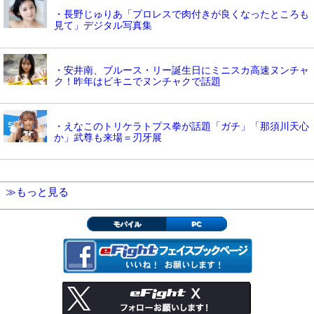
・長野じゅりあ「プロレスで肉付きが良くなったところも
見て」デジタル写真集
・安井南、ブルース・リー誕生日にミニスカ高速ヌンチャ
ク！昨年はビキニでヌンチャクで話題
・えなこのトリケラトプス拳が話題「ガチ」「那須川天心
か」武尊も来場＝刃牙展
≫もっと見る
モバイル
PC