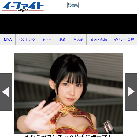
MMA
ボクシング
キック
武道
その他
放送・配信
イベント日程