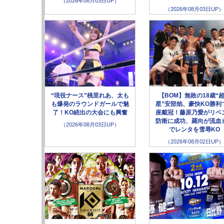
（2026年08月03日UP）
（2026年08月03日UP）
“現役ナース”桃里れあ、太も
【BOM】無敗の18歳“
も爆発のラウンドガールで魅
星”安部焰、豪快KO勝利
了！KO続出の大会にも興奮
座戴冠！藤原乃愛がリベ
防衛に成功、羅向が流血
（2026年08月03日UP）
でレンタを雪辱KO
（2026年08月02日UP）