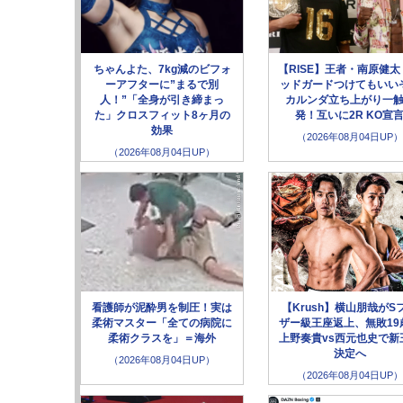
ちゃんよた、7kg減のビフォ
【RISE】王者・南原健太
ーアフターに”まるで別
ッドガードつけてもいい
人！”「全身が引き締まっ
カルンダ立ち上がり一
た」クロスフィット8ヶ月の
発！互いに2R KO宣
効果
（2026年08月04日UP）
（2026年08月04日UP）
看護師が泥酔男を制圧！実は
【Krush】横山朋哉がS
柔術マスター「全ての病院に
ザー級王座返上、無敗19
柔術クラスを」＝海外
上野奏貴vs西元也史で新
決定へ
（2026年08月04日UP）
（2026年08月04日UP）