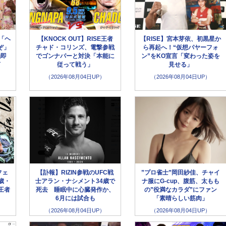
「ヘ
【KNOCK OUT】RISE王者
【RISE】宮本芽依、初黒星か
ぞ」
チャド・コリンズ、電撃参戦
ら再起へ！“仮想パヤーフォ
触即
でゴンナパーと対決「本能に
ン”をKO宣言「変わった姿を
言
従って戦う」
見せる」
（2026年08月04日UP）
（2026年08月04日UP）
フェ
【訃報】RIZIN参戦のUFC戦
”プロ雀士”岡田紗佳、チャイ
歳・
士アラン・ナシメント34歳で
ナ服にG-cup、腹筋、太もも
王者
死去 睡眠中に心臓発作か、
の”役満なカラダ”にファン
6月には試合も
「素晴らしい筋肉」
（2026年08月04日UP）
（2026年08月04日UP）