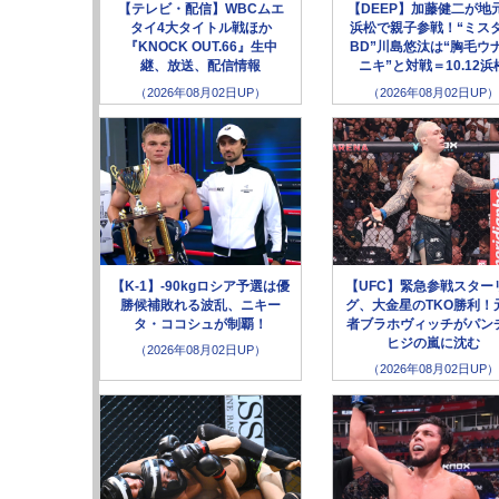
【テレビ・配信】WBCムエ
【DEEP】加藤健二が地
タイ4大タイトル戦ほか
浜松で親子参戦！“ミス
『KNOCK OUT.66』生中
BD”川島悠汰は“胸毛ウ
継、放送、配信情報
ニキ”と対戦＝10.12浜
（2026年08月02日UP）
（2026年08月02日UP）
【K-1】-90kgロシア予選は優
【UFC】緊急参戦スター
勝候補敗れる波乱、ニキー
グ、大金星のTKO勝利！
タ・ココシュが制覇！
者ブラホヴィッチがパン
ヒジの嵐に沈む
（2026年08月02日UP）
（2026年08月02日UP）