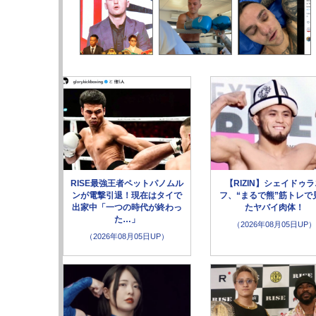
RISE最強王者ペットパノムル
【RIZIN】シェイドゥ
ンが電撃引退！現在はタイで
フ、“まるで熊”筋トレで
出家中「一つの時代が終わっ
たヤバイ肉体！
た…」
（2026年08月05日UP）
（2026年08月05日UP）