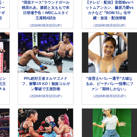
元・
“現役ナース”ラウンドガール
【テレビ・配信】安部焰vsペ
ター
桃里れあ、腹筋と太ももで本
ットムアンカン、藤原乃愛vs
ナギ
日登場予告！WBCムエタイ
カナなど『BOM 51』生中
松
王座戦4試合
継・放送・配信情報
（2026年08月02日UP）
（2026年08月02日UP）
リン
PFL絶対王者ヌルマゴメド
”保育士×バレー選手”大城な
元王
フ、衝撃1R KO！無敗コルガ
るみ、ビーチバレー指導にフ
チ＆
ン撃破で王座防衛
ァン「期待しかない」
（2026年08月02日UP）
（2026年08月02日UP）