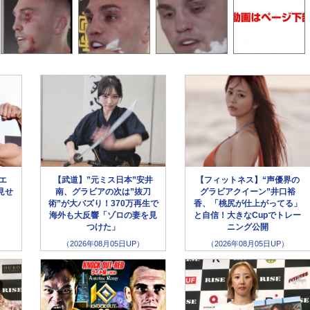
ラエ
【武道】”元ミス日本”安井
【フィットネス】“声優界の
見せ
南、グラビアの次は”抜刀
グラビアクイーン”井口裕
術”が大バズり！370万再生で
香、「桃尻が仕上がってる」
海外も大反響「ゾロの妻を見
と自信！大きなCupでトレー
つけた」
ニング公開
（2026年08月05日UP）
（2026年08月05日UP）