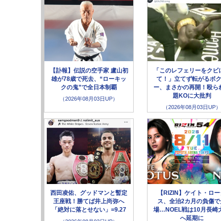
【訃報】伝説の空手家 盧山初
「このレフェリーをクビ
雄が78歳で死去、“ローキッ
て！」立てず転がるボ
クの鬼”で全日本制覇
ー、まさかの再開！殴ら
題KOに大批判
（2026年08月03日UP）
（2026年08月03日UP）
西田凌佑、グッドマンと暫定
【RIZIN】ケイト・ロ
王座戦！勝てば井上尚弥へ
ス、全治2カ月の負傷で
「絶対に落とせない」=9.27
場…NOEL戦は10月長崎
へ延期に