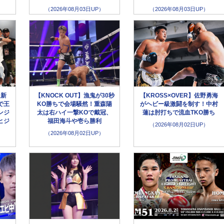
（2026年08月03日UP）
（2026年08月03日UP）
超新
【KNOCK OUT】漁鬼が30秒
【KROSS×OVER】佐野勇海
で王
KO勝ちで会場騒然！重森陽
がヘビー級激闘を制す！中村
ンジ
太は右ハイ一撃KOで戴冠、
蓮は肘打ちで流血TKO勝ち
ヒジ
福田海斗や壱ら勝利
（2026年08月02日UP）
（2026年08月02日UP）