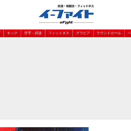
グ
キック
空手・武道
フィットネス
グラビア
ラウンドガール