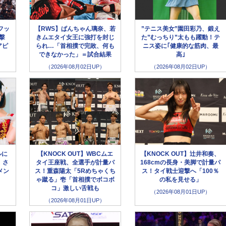
フッ
【RWS】ぱんちゃん璃奈、若
”テニス美女”園田彩乃、鍛え
撃
きムエタイ女王に強打を封じ
た”むっちり”太もも躍動！テ
アピ
られ…「首相撲で完敗、何も
ニス姿に｢健康的な筋肉、最
できなかった」＝試合結果
高｣
（2026年08月02日UP）
（2026年08月02日UP）
ルに
【KNOCK OUT】WBCムエ
【KNOCK OUT】辻井和奏、
、さ
タイ王座戦、全選手が計量パ
168cmの長身・美脚で計量パ
メン
ス！重森陽太「5Rめちゃくち
ス！タイ戦士迎撃へ「100％
ゃ蹴る」壱「首相撲でボコボ
の私を見せる」
コ」激しい舌戦も
（2026年08月01日UP）
（2026年08月01日UP）