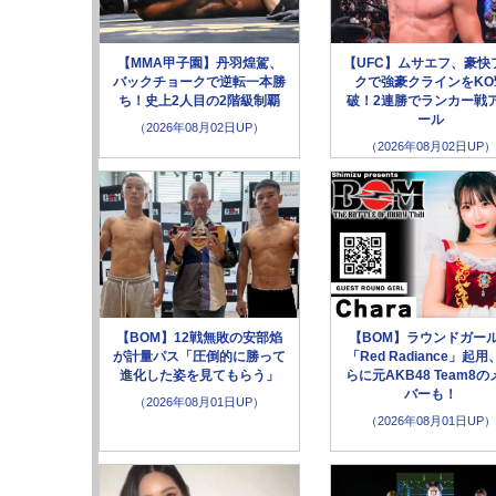
【MMA甲子園】丹羽煌駕、
【UFC】ムサエフ、豪快
バックチョークで逆転一本勝
クで強豪クラインをKO
ち！史上2人目の2階級制覇
破！2連勝でランカー戦
ール
（2026年08月02日UP）
（2026年08月02日UP）
【BOM】12戦無敗の安部焰
【BOM】ラウンドガー
が計量パス「圧倒的に勝って
「Red Radiance」起用
進化した姿を見てもらう」
らに元AKB48 Team8の
バーも！
（2026年08月01日UP）
（2026年08月01日UP）