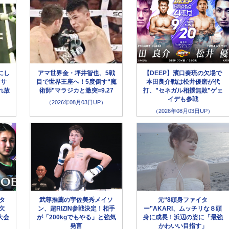
にし
アマ世界金・坪井智也、5戦
【DEEP】濱口奏琉の欠場で
クサ
目で世界王座へ！5度倒す“魔
本田良介戦は松井優磨が代
れ放
術師”マラジカと激突=9.27
打、”セネガル相撲無敗”ゲェ
イデも参戦
（2026年08月03日UP）
（2026年08月03日UP）
ータ
武尊推薦の宇佐美秀メイソ
元“8頭身ファイタ
欠
ン、超RIZIN参戦決定！相手
ー”AKARI、ムッチリな８頭
大会
が「200kgでもやる」と強気
身に成長！浜辺の姿に「最強
発言
かわいい目指す」