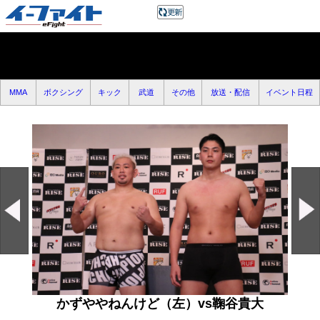
MMA
ボクシング
キック
武道
その他
放送・配信
イベント日程
かずややねんけど（左）vs鞠谷貴大