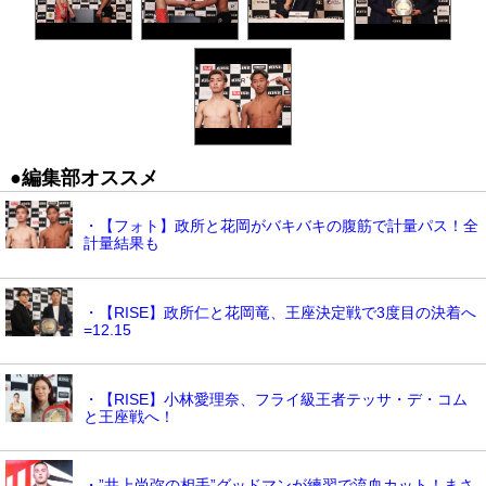
●編集部オススメ
・【フォト】政所と花岡がバキバキの腹筋で計量パス！全
計量結果も
・【RISE】政所仁と花岡竜、王座決定戦で3度目の決着へ
=12.15
・【RISE】小林愛理奈、フライ級王者テッサ・デ・コム
と王座戦へ！
・”井上尚弥の相手”グッドマンが練習で流血カット！まさ