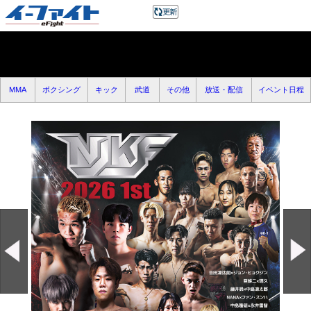
MMA
ボクシング
キック
武道
その他
放送・配信
イベント日程