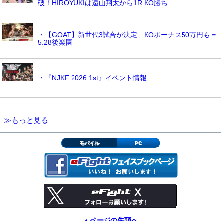
破！HIROYUKIは遠山翔太から1R KO勝ち
・【GOAT】新世代3試合が決定、KOボーナス50万円も＝
5.28後楽園
・『NJKF 2026 1st』イベント情報
≫もっと見る
モバイル
PC
▲ページの先頭へ