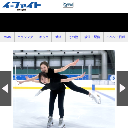
MMA
ボクシング
キック
武道
その他
放送・配信
イベント日程