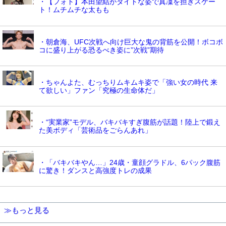
・【フォト】本田望結がタイトな姿で真凜を担ぎスケー
ト！ムチムチな太もも
・朝倉海、UFC次戦へ向け巨大な鬼の背筋を公開！ボコボ
コに盛り上がる恐るべき姿に”次戦”期待
・ちゃんよた、むっちりムキムキ姿で「強い女の時代 来
て欲しい」ファン「究極の生命体だ」
・“実業家”モデル、バキバキすぎ腹筋が話題！陸上で鍛え
た美ボディ「芸術品をごらんあれ」
・「バキバキやん…」24歳・童顔グラドル、6パック腹筋
に驚き！ダンスと高強度トレの成果
≫もっと見る