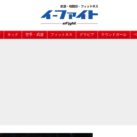
グ
キック
空手・武道
フィットネス
グラビア
ラウンドガール