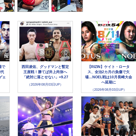
場で
西田凌佑、グッドマンと暫定
【RIZIN】ケイト・ロータ
が代
王座戦！勝てば井上尚弥へ
ス、全治2カ月の負傷で欠
ゲェ
「絶対に落とせない」=9.27
場…NOEL戦は10月長崎大会
へ延期に
（2026年08月03日UP）
（2026年08月03日UP）