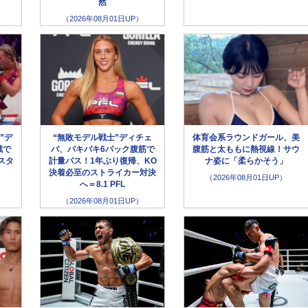
然
（2026年08月01日UP）
”デ
“無敗モデル戦士”ディチェ
体育会系ラウンドガール、美
戦で
バ、バキバキ6パック腹筋で
腹筋と太ももに熱視線！サウ
スタ
計量パス！1年ぶり復帰、KO
ナ姿に「柔らかそう」
決着必至のストライカー対決
（2026年08月01日UP）
へ＝8.1 PFL
（2026年08月01日UP）