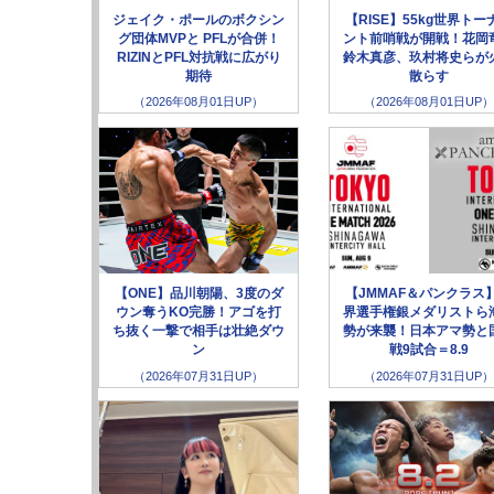
ジェイク・ポールのボクシン
【RISE】55kg世界トー
グ団体MVPと PFLが合併！
ント前哨戦が開戦！花岡
RIZINとPFL対抗戦に広がり
鈴木真彦、玖村将史らが
期待
散らす
（2026年08月01日UP）
（2026年08月01日UP）
【ONE】品川朝陽、3度のダ
【JMMAF＆パンクラス
ウン奪うKO完勝！アゴを打
界選手権銀メダリストら
ち抜く一撃で相手は壮絶ダウ
勢が来襲！日本アマ勢と
ン
戦9試合＝8.9
（2026年07月31日UP）
（2026年07月31日UP）