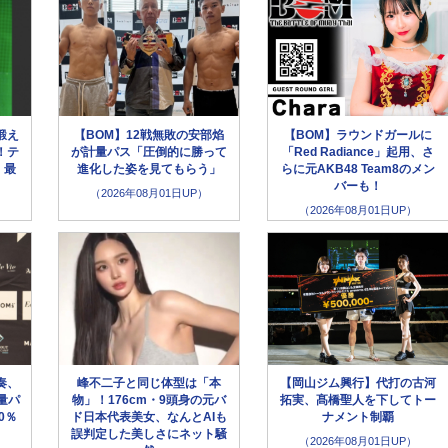
鍛え
【BOM】12戦無敗の安部焰
【BOM】ラウンドガールに
！テ
が計量パス「圧倒的に勝って
「Red Radiance」起用、さ
、最
進化した姿を見てもらう」
らに元AKB48 Team8のメン
バーも！
（2026年08月01日UP）
（2026年08月01日UP）
奏、
峰不二子と同じ体型は「本
【岡山ジム興行】代打の古河
量パ
物」！176cm・9頭身の元バ
拓実、髙橋聖人を下してトー
0％
ド日本代表美女、なんとAIも
ナメント制覇
誤判定した美しさにネット騒
（2026年08月01日UP）