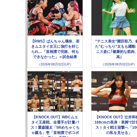
【RWS】ぱんちゃん璃奈、若
”テニス美女”園田彩乃、
きムエタイ女王に強打を封じ
た”むっちり”太もも躍動
られ…「首相撲で完敗、何も
ニス姿に｢健康的な筋肉
できなかった」＝試合結果
高｣
（2026年08月02日UP）
（2026年08月02日UP）
【KNOCK OUT】WBCムエ
【KNOCK OUT】辻井和
タイ王座戦、全選手が計量パ
168cmの長身・美脚で計
ス！重森陽太「5Rめちゃくち
ス！タイ戦士迎撃へ「10
ゃ蹴る」壱「首相撲でボコボ
の私を見せる」