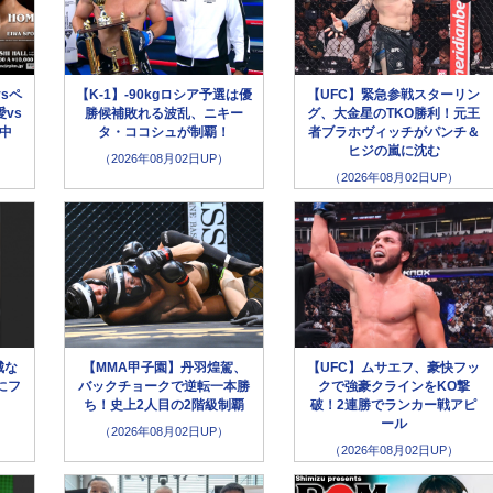
sペ
【K-1】-90kgロシア予選は優
【UFC】緊急参戦スターリン
vs
勝候補敗れる波乱、ニキー
グ、大金星のTKO勝利！元王
生中
タ・ココシュが制覇！
者ブラホヴィッチがパンチ＆
ヒジの嵐に沈む
（2026年08月02日UP）
（2026年08月02日UP）
城な
【MMA甲子園】丹羽煌駕、
【UFC】ムサエフ、豪快フッ
にフ
バックチョークで逆転一本勝
クで強豪クラインをKO撃
」
ち！史上2人目の2階級制覇
破！2連勝でランカー戦アピ
ール
（2026年08月02日UP）
（2026年08月02日UP）