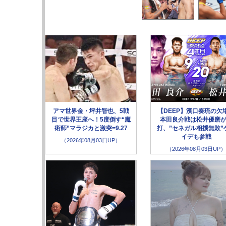
アマ世界金・坪井智也、5戦
【DEEP】濱口奏琉の欠
目で世界王座へ！5度倒す“魔
本田良介戦は松井優磨
術師”マラジカと激突=9.27
打、”セネガル相撲無敗”
イデも参戦
（2026年08月03日UP）
（2026年08月03日UP）