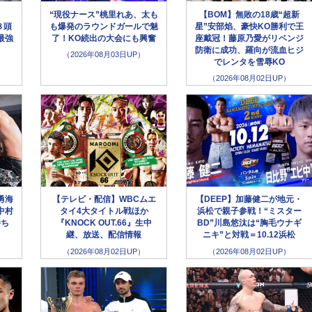
“現役ナース”桃里れあ、太も
【BOM】無敗の18歳“超新
８頭
も爆発のラウンドガールで魅
星”安部焰、豪快KO勝利で王
最強
了！KO続出の大会にも興奮
座戴冠！藤原乃愛がリベンジ
防衛に成功、羅向が流血ヒジ
（2026年08月03日UP）
でレンタを雪辱KO
（2026年08月02日UP）
勇海
【テレビ・配信】WBCムエ
【DEEP】加藤健二が地元・
中村
タイ4大タイトル戦ほか
浜松で親子参戦！“ミスター
勝ち
『KNOCK OUT.66』生中
BD”川島悠汰は“胸毛ウナギ
継、放送、配信情報
ニキ”と対戦＝10.12浜松
（2026年08月02日UP）
（2026年08月02日UP）