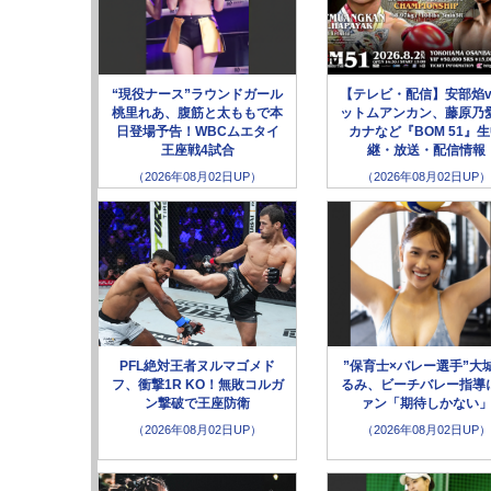
“現役ナース”ラウンドガール
【テレビ・配信】安部焰v
桃里れあ、腹筋と太ももで本
ットムアンカン、藤原乃愛
日登場予告！WBCムエタイ
カナなど『BOM 51』
王座戦4試合
継・放送・配信情報
（2026年08月02日UP）
（2026年08月02日UP）
PFL絶対王者ヌルマゴメド
”保育士×バレー選手”大
フ、衝撃1R KO！無敗コルガ
るみ、ビーチバレー指導
ン撃破で王座防衛
ァン「期待しかない
（2026年08月02日UP）
（2026年08月02日UP）