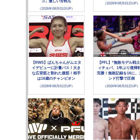
コ」激しい舌戦も
（2026年08月01日UP）
（2026年08月01日UP）
【RWS】ぱんちゃんがムエタ
【PFL】“無敗モデル戦士
イデビューに計量パス！大き
ィチェバ、1年ぶり復帰
な広背筋と割れた腹筋！相手
完勝！無敗記録を16に、
は16歳のチャンピオン
ンド打撃で圧倒
（2026年08月01日UP）
（2026年08月01日UP）