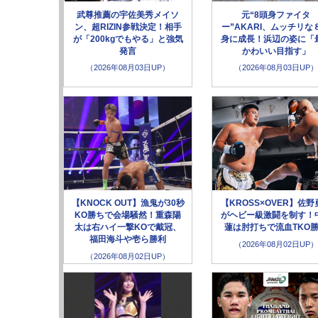
武尊推薦の宇佐美秀メイソ
元“8頭身ファイタ
ン、超RIZIN参戦決定！相手
ー”AKARI、ムッチリな
が「200kgでもやる」と強気
身に成長！浜辺の姿に「
発言
かわいい目指す」
（2026年08月03日UP）
（2026年08月03日UP）
【KNOCK OUT】漁鬼が30秒
【KROSS×OVER】佐野
KO勝ちで会場騒然！重森陽
がヘビー級激闘を制す！
太は右ハイ一撃KOで戴冠、
蓮は肘打ちで流血TKO
福田海斗や壱ら勝利
（2026年08月02日UP）
（2026年08月02日UP）