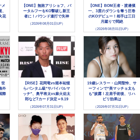
ナメ
【ONE】無敗アリショフ、バ
【ONE】BOM王者・渡邊愼
竜、
ータルフーをKO撃破し新王
一、3度のダウンを奪う圧巻
火花
者に！パウンド連打で失神
のKOデビュー！相手は三日
月蹴りで悶絶
（2026年08月01日UP）
（2026年08月01日UP）
】世
【RISE】花岡竜vs堀本祐惺
19歳レスラー・山岡聖怜、サ
海外
らバンタム級“サバイバルマ
ーフィンで“美マッチョ太も
国際
ッチ”、奥平将太vs麻火佑太
も”披露！左肩手術後、リハ
郎など7カード決定＝9.19
ビリ効果は
（2026年07月31日UP）
（2026年07月31日UP）