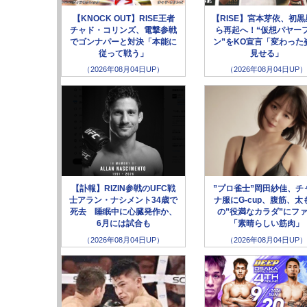
【KNOCK OUT】RISE王者
【RISE】宮本芽依、初黒
チャド・コリンズ、電撃参戦
ら再起へ！“仮想パヤー
でゴンナパーと対決「本能に
ン”をKO宣言「変わった
従って戦う」
見せる」
（2026年08月04日UP）
（2026年08月04日UP）
【訃報】RIZIN参戦のUFC戦
”プロ雀士”岡田紗佳、チ
士アラン・ナシメント34歳で
ナ服にG-cup、腹筋、太
死去 睡眠中に心臓発作か、
の”役満なカラダ”にフ
6月には試合も
「素晴らしい筋肉」
（2026年08月04日UP）
（2026年08月04日UP）