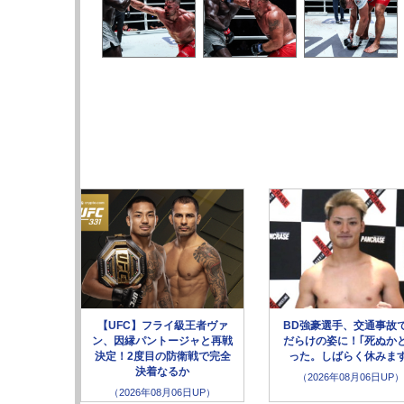
【UFC】フライ級王者ヴァ
BD強豪選手、交通事故
ン、因縁パントージャと再戦
だらけの姿に！｢死ぬか
決定！2度目の防衛戦で完全
った。しばらく休みます
決着なるか
（2026年08月06日UP）
（2026年08月06日UP）