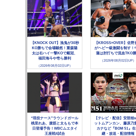
【KNOCK OUT】漁鬼が30秒
【KROSS×OVER】佐野
KO勝ちで会場騒然！重森陽
がヘビー級激闘を制す！
太は右ハイ一撃KOで戴冠、
蓮は肘打ちで流血TKO
福田海斗や壱ら勝利
（2026年08月02日UP）
（2026年08月02日UP）
“現役ナース”ラウンドガール
【テレビ・配信】安部焰v
桃里れあ、腹筋と太ももで本
ットムアンカン、藤原乃愛
日登場予告！WBCムエタイ
カナなど『BOM 51』
王座戦4試合
継・放送・配信情報