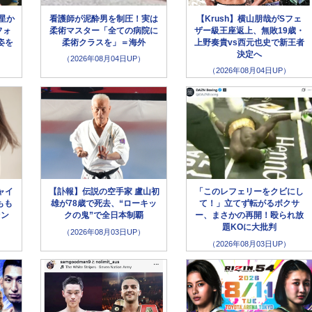
星か
看護師が泥酔男を制圧！実は
【Krush】横山朋哉がSフェ
フォ
柔術マスター「全ての病院に
ザー級王座返上、無敗19歳・
姿を
柔術クラスを」＝海外
上野奏貴vs西元也史で新王者
決定へ
（2026年08月04日UP）
（2026年08月04日UP）
ャイ
【訃報】伝説の空手家 盧山初
「このレフェリーをクビにし
もも
雄が78歳で死去、“ローキッ
て！」立てず転がるボクサ
ァン
クの鬼”で全日本制覇
ー、まさかの再開！殴られ放
題KOに大批判
（2026年08月03日UP）
（2026年08月03日UP）