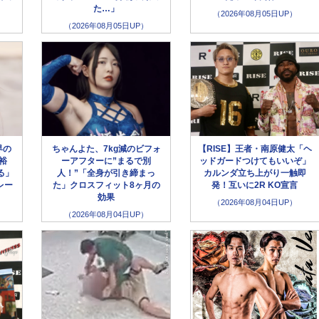
た…」
（2026年08月05日UP）
（2026年08月05日UP）
界の
ちゃんよた、7kg減のビフォ
【RISE】王者・南原健太「ヘ
裕
ーアフターに”まるで別
ッドガードつけてもいいぞ」
る」
人！”「全身が引き締まっ
カルンダ立ち上がり一触即
レー
た」クロスフィット8ヶ月の
発！互いに2R KO宣言
効果
（2026年08月04日UP）
（2026年08月04日UP）