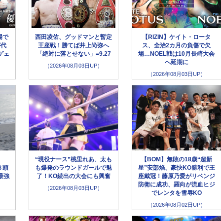
場で
西田凌佑、グッドマンと暫定
【RIZIN】ケイト・ロータ
が代
王座戦！勝てば井上尚弥へ
ス、全治2カ月の負傷で欠
ゲェ
「絶対に落とせない」=9.27
場…NOEL戦は10月長崎大会
へ延期に
（2026年08月03日UP）
（2026年08月03日UP）
“現役ナース”桃里れあ、太も
【BOM】無敗の18歳“超新
８頭
も爆発のラウンドガールで魅
星”安部焰、豪快KO勝利で王
最強
了！KO続出の大会にも興奮
座戴冠！藤原乃愛がリベンジ
防衛に成功、羅向が流血ヒジ
（2026年08月03日UP）
でレンタを雪辱KO
（2026年08月02日UP）