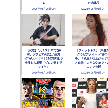
る
た肉体美
（2026年08月05日UP）
（2026年08月05日UP）
【武道】”元ミス日本”安井
【フィットネス】“声優
南、グラビアの次は”抜刀
グラビアクイーン”井口
術”が大バズり！370万再生で
香、「桃尻が仕上がって
海外も大反響「ゾロの妻を見
と自信！大きなCupでト
つけた」
ニング公開
（2026年08月05日UP）
（2026年08月05日UP）