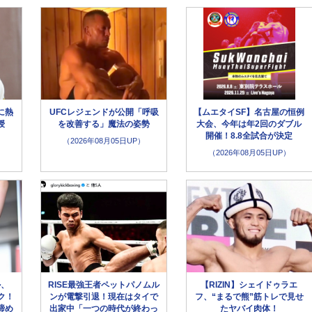
に熱
UFCレジェンドが公開「呼吸
【ムエタイSF】名古屋の恒例
授
を改善する」魔法の姿勢
大会、今年は年2回のダブル
開催！8.8全試合が決定
（2026年08月05日UP）
（2026年08月05日UP）
ル、
RISE最強王者ペットパノムル
【RIZIN】シェイドゥラエ
ク！
ンが電撃引退！現在はタイで
フ、“まるで熊”筋トレで見せ
締め
出家中「一つの時代が終わっ
たヤバイ肉体！