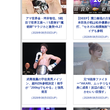
アマ世界金・坪井智也、5戦
【DEEP】濱口奏琉の欠
目で世界王座へ！5度倒す“魔
本田良介戦は松井優磨
術師”マラジカと激突=9.27
打、”セネガル相撲無敗”
イデも参戦
（2026年08月03日UP）
（2026年08月03日UP）
武尊推薦の宇佐美秀メイソ
元“8頭身ファイタ
ン、超RIZIN参戦決定！相手
ー”AKARI、ムッチリな
が「200kgでもやる」と強気
身に成長！浜辺の姿に「
発言
かわいい目指す」
（2026年08月03日UP）
（2026年08月03日UP）