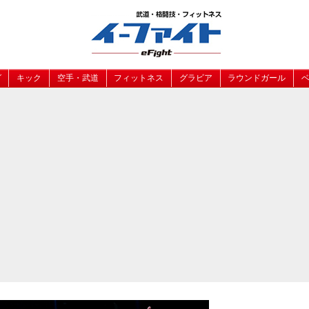
グ
キック
空手・武道
フィットネス
グラビア
ラウンドガール