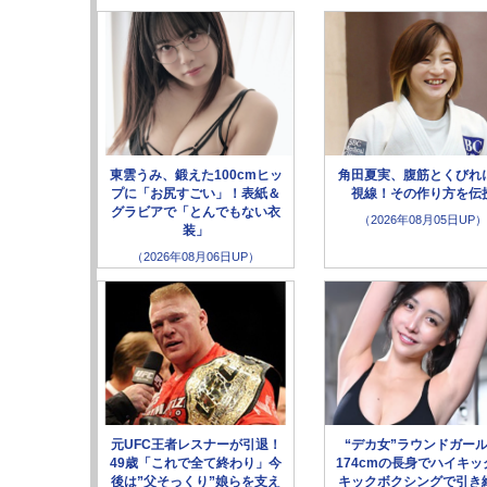
東雲うみ、鍛えた100cmヒッ
角田夏実、腹筋とくびれ
プに「お尻すごい」！表紙＆
視線！その作り方を伝
グラビアで「とんでもない衣
（2026年08月05日UP）
装」
（2026年08月06日UP）
元UFC王者レスナーが引退！
“デカ女”ラウンドガー
49歳「これで全て終わり」今
174cmの長身でハイキッ
後は”父そっくり”娘らを支え
キックボクシングで引き