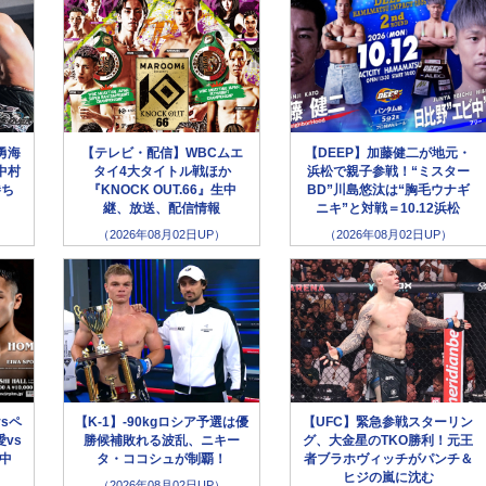
勇海
【テレビ・配信】WBCムエ
【DEEP】加藤健二が地元・
中村
タイ4大タイトル戦ほか
浜松で親子参戦！“ミスター
勝ち
『KNOCK OUT.66』生中
BD”川島悠汰は“胸毛ウナギ
継、放送、配信情報
ニキ”と対戦＝10.12浜松
（2026年08月02日UP）
（2026年08月02日UP）
sペ
【K-1】-90kgロシア予選は優
【UFC】緊急参戦スターリン
vs
勝候補敗れる波乱、ニキー
グ、大金星のTKO勝利！元王
生中
タ・ココシュが制覇！
者ブラホヴィッチがパンチ＆
ヒジの嵐に沈む
（2026年08月02日UP）