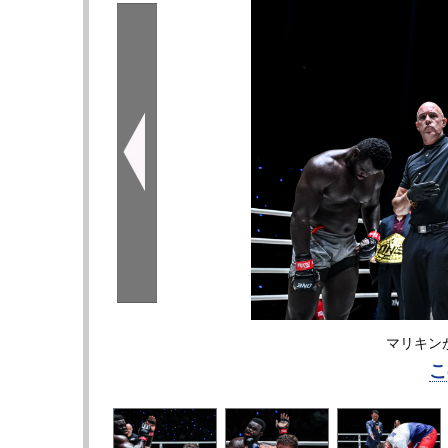
マリキン
こ