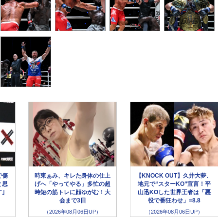
で傷
時東ぁみ、キレた身体の仕上
【KNOCK OUT】久井大夢、
と思
げへ「やってやる」多忙の超
地元で“スターKO”宣言！平
｣
時短の筋トレに顔ゆがむ！大
山迅KOした世界王者は「悪
会まで3日
役で番狂わせ」=8.8
（2026年08月06日UP）
（2026年08月06日UP）