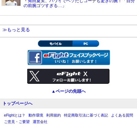
・角田夏実、ハワイでヘソだしコーデも驚きの腕！「自分
の前腕ゴツすぎる…」
≫もっと見る
モバイル
PC
▲ページの先頭へ
トップページへ
eFightとは？
動作環境
利用規約
特定商取引法に基づく表記
よくある質問
ご意見・ご要望
運営会社