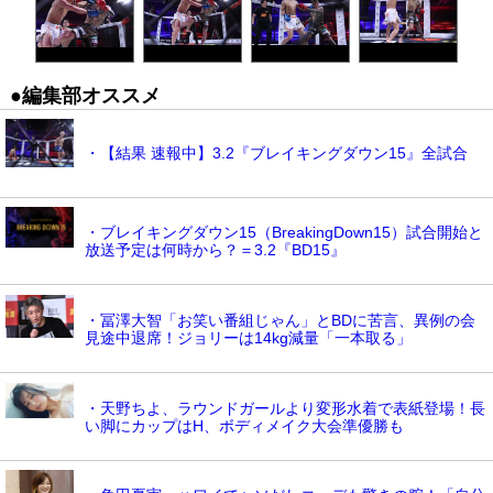
●編集部オススメ
・【結果 速報中】3.2『ブレイキングダウン15』全試合
・ブレイキングダウン15（BreakingDown15）試合開始と
放送予定は何時から？＝3.2『BD15』
・冨澤大智「お笑い番組じゃん」とBDに苦言、異例の会
見途中退席！ジョリーは14kg減量「一本取る」
・天野ちよ、ラウンドガールより変形水着で表紙登場！長
い脚にカップはH、ボディメイク大会準優勝も