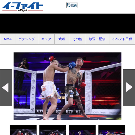
MMA
ボクシング
キック
武道
その他
放送・配信
イベント日程