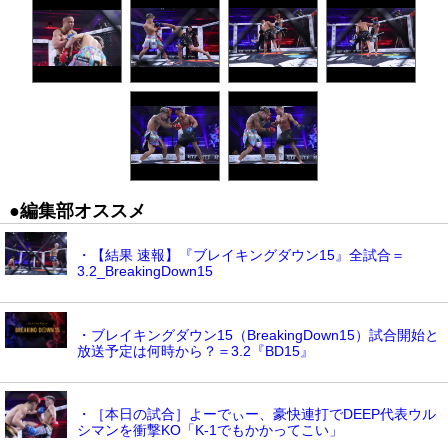
●編集部オススメ
・【結果 速報】『ブレイキングダウン15』全試合＝
3.2_BreakingDown15
・ブレイキングダウン15（BreakingDown15）試合開始と
放送予定は何時から？＝3.2『BD15』
・［本日の試合］よーでぃー、豪快連打でDEEP代表ウル
シマンを衝撃KO「K-1でもかかってこい」