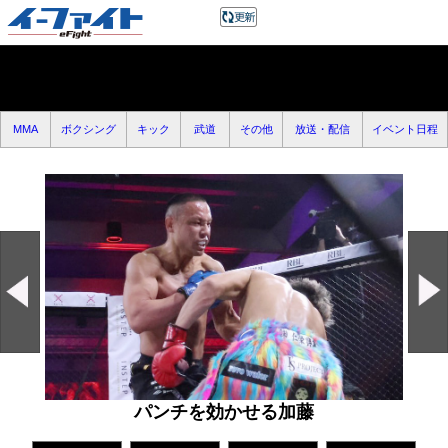
MMA
ボクシング
キック
武道
その他
放送・配信
イベント日程
パンチを効かせる加藤