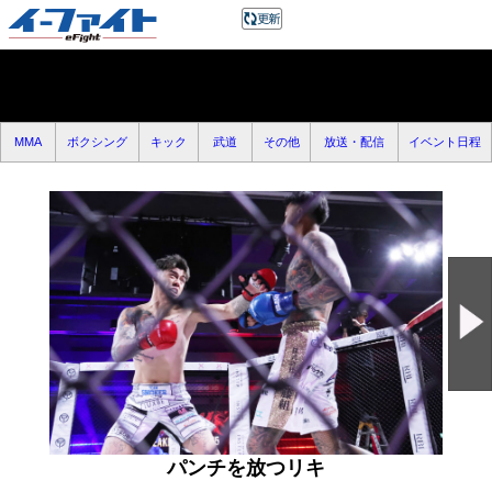
MMA
ボクシング
キック
武道
その他
放送・配信
イベント日程
パンチを放つリキ