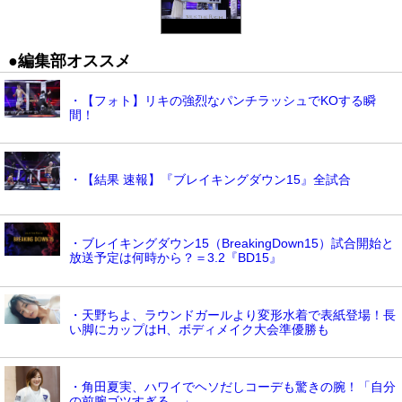
●編集部オススメ
・【フォト】リキの強烈なパンチラッシュでKOする瞬
間！
・【結果 速報】『ブレイキングダウン15』全試合
・ブレイキングダウン15（BreakingDown15）試合開始と
放送予定は何時から？＝3.2『BD15』
・天野ちよ、ラウンドガールより変形水着で表紙登場！長
い脚にカップはH、ボディメイク大会準優勝も
・角田夏実、ハワイでヘソだしコーデも驚きの腕！「自分
の前腕ゴツすぎる…」