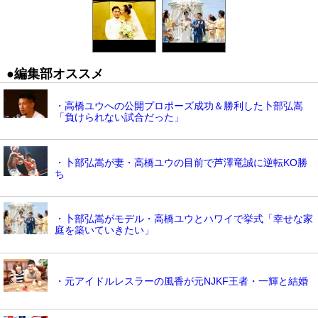
●編集部オススメ
・高橋ユウへの公開プロポーズ成功＆勝利した卜部弘嵩
「負けられない試合だった」
・卜部弘嵩が妻・高橋ユウの目前で芦澤竜誠に逆転KO勝
ち
・卜部弘嵩がモデル・高橋ユウとハワイで挙式「幸せな家
庭を築いていきたい」
・元アイドルレスラーの風香が元NJKF王者・一輝と結婚