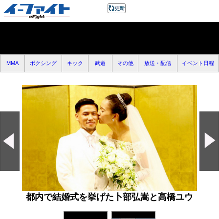
MMA
ボクシング
キック
武道
その他
放送・配信
イベント日程
都内で結婚式を挙げた卜部弘嵩と高橋ユウ