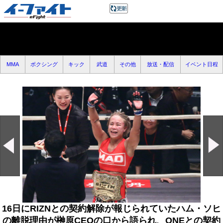
MMA
ボクシング
キック
武道
その他
放送・配信
イベント日程
16日にRIZNとの契約解除が報じられていたハム・ソヒ
の離脱理由が榊原CEOの口から語られ、ONEとの契約