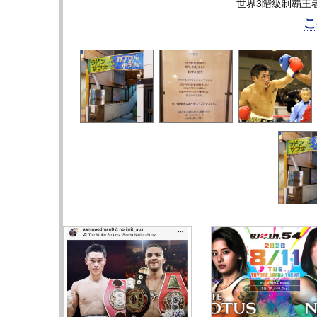
世界3階級制覇王
こ