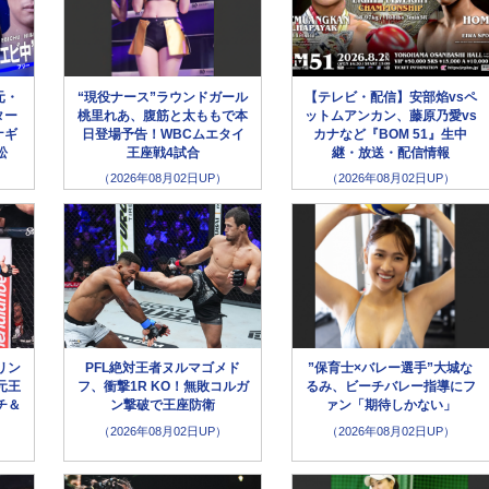
元・
“現役ナース”ラウンドガール
【テレビ・配信】安部焰vsペ
ター
桃里れあ、腹筋と太ももで本
ットムアンカン、藤原乃愛vs
ナギ
日登場予告！WBCムエタイ
カナなど『BOM 51』生中
松
王座戦4試合
継・放送・配信情報
（2026年08月02日UP）
（2026年08月02日UP）
リン
PFL絶対王者ヌルマゴメド
”保育士×バレー選手”大城な
元王
フ、衝撃1R KO！無敗コルガ
るみ、ビーチバレー指導にフ
チ＆
ン撃破で王座防衛
ァン「期待しかない」
（2026年08月02日UP）
（2026年08月02日UP）