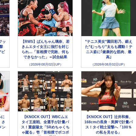
フッ
【RWS】ぱんちゃん璃奈、若
”テニス美女”園田彩乃、鍛え
撃
きムエタイ女王に強打を封じ
た”むっちり”太もも躍動！テ
アピ
られ…「首相撲で完敗、何も
ニス姿に｢健康的な筋肉、最
できなかった」＝試合結果
高｣
（2026年08月02日UP）
（2026年08月02日UP）
ルに
【KNOCK OUT】WBCムエ
【KNOCK OUT】辻井和奏、
、さ
タイ王座戦、全選手が計量パ
168cmの長身・美脚で計量パ
メン
ス！重森陽太「5Rめちゃくち
ス！タイ戦士迎撃へ「100％
ゃ蹴る」壱「首相撲でボコボ
の私を見せる」