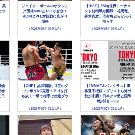
、美
ジェイク・ポールのボクシン
【RISE】55kg世界トーナメ
サウ
グ団体MVPと PFLが合併！
ント前哨戦が開戦！花岡竜、
」
RIZINとPFL対抗戦に広がり
鈴木真彦、玖村将史らが火花
期待
散らす
（2026年08月01日UP）
（2026年08月01日UP）
邊愼
【ONE】品川朝陽、3度のダ
【JMMAF＆パンクラス】世
圧巻
ウン奪うKO完勝！アゴを打
界選手権銀メダリストら海外
三日
ち抜く一撃で相手は壮絶ダウ
勢が来襲！日本アマ勢と国際
ン
戦9試合＝8.9
（2026年07月31日UP）
（2026年07月31日UP）