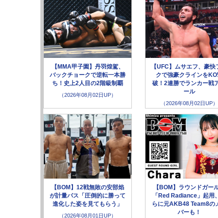
【MMA甲子園】丹羽煌駕、
【UFC】ムサエフ、豪快
バックチョークで逆転一本勝
クで強豪クラインをKO
ち！史上2人目の2階級制覇
破！2連勝でランカー戦
ール
（2026年08月02日UP）
（2026年08月02日UP）
【BOM】12戦無敗の安部焰
【BOM】ラウンドガー
が計量パス「圧倒的に勝って
「Red Radiance」起用
進化した姿を見てもらう」
らに元AKB48 Team8の
バーも！
（2026年08月01日UP）