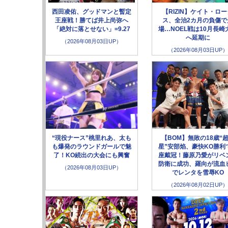
西田凌佑、グッドマンと暫定
【RIZIN】ケイト・ロ
王座戦！勝てば井上尚弥へ
ス、全治2カ月の負傷で
「絶対に落とせない」=9.27
場…NOEL戦は10月長崎
へ延期に
（2026年08月03日UP）
（2026年08月03日UP）
“現役ナース”桃里れあ、太も
【BOM】無敗の18歳“
も爆発のラウンドガールで魅
星”安部焰、豪快KO勝利
了！KO続出の大会にも興奮
座戴冠！藤原乃愛がリベ
防衛に成功、羅向が流血
（2026年08月03日UP）
でレンタを雪辱KO
（2026年08月02日UP）