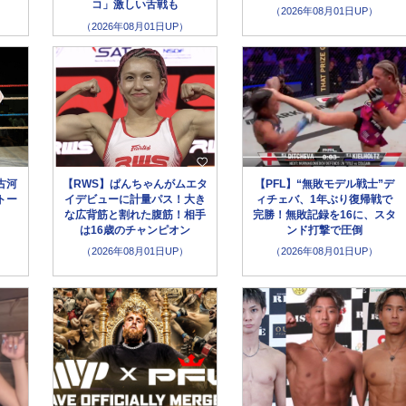
コ」激しい舌戦も
（2026年08月01日UP）
（2026年08月01日UP）
古河
【RWS】ぱんちゃんがムエタ
【PFL】“無敗モデル戦士”デ
トー
イデビューに計量パス！大き
ィチェバ、1年ぶり復帰戦で
な広背筋と割れた腹筋！相手
完勝！無敗記録を16に、スタ
は16歳のチャンピオン
ンド打撃で圧倒
（2026年08月01日UP）
（2026年08月01日UP）