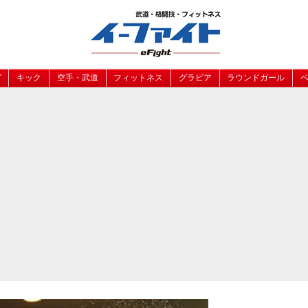
グ
キック
空手・武道
フィットネス
グラビア
ラウンドガール