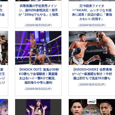
ータ
武尊推薦の宇佐美秀メイソ
元“8頭身ファイタ
欠
ン、超RIZIN参戦決定！相手
ー”AKARI、ムッチリな８頭
大会
が「200kgでもやる」と強気
身に成長！浜辺の姿に「最強
発言
かわいい目指す」
（2026年08月03日UP）
（2026年08月03日UP）
超新
【KNOCK OUT】漁鬼が30秒
【KROSS×OVER】佐野勇海
で王
KO勝ちで会場騒然！重森陽
がヘビー級激闘を制す！中村
ンジ
太は右ハイ一撃KOで戴冠、
蓮は肘打ちで流血TKO勝ち
ヒジ
福田海斗や壱ら勝利
（2026年08月02日UP）
（2026年08月02日UP）