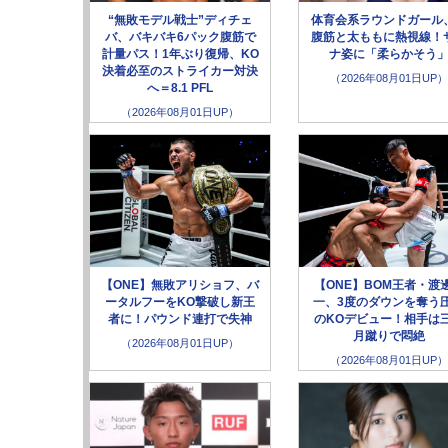
“無敗モデル戦士”ディチェ
体育会系ラウンドガール
バ、バキバキ6パック腹筋で
腹筋と太ももに熱視線！
計量パス！1年ぶり復帰、KO
ナ姿に「柔らかそう
決着必至のストライカー対決
（2026年08月01日UP）
へ＝8.1 PFL
（2026年08月01日UP）
【ONE】無敗アリショフ、バ
【ONE】BOM王者・渡
ータルフーをKO撃破し新王
一、3度のダウンを奪う
者に！パウンド連打で失神
のKOデビュー！相手は
月蹴りで悶絶
（2026年08月01日UP）
（2026年08月01日UP）