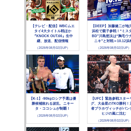
【テレビ・配信】WBCムエ
【DEEP】加藤健二が地
タイ4大タイトル戦ほか
浜松で親子参戦！“ミス
『KNOCK OUT.66』生中
BD”川島悠汰は“胸毛ウ
継、放送、配信情報
ニキ”と対戦＝10.12浜
（2026年08月02日UP）
（2026年08月02日UP）
【K-1】-90kgロシア予選は優
【UFC】緊急参戦スター
勝候補敗れる波乱、ニキー
グ、大金星のTKO勝利！
タ・ココシュが制覇！
者ブラホヴィッチがパン
ヒジの嵐に沈む
（2026年08月02日UP）
（2026年08月02日UP）