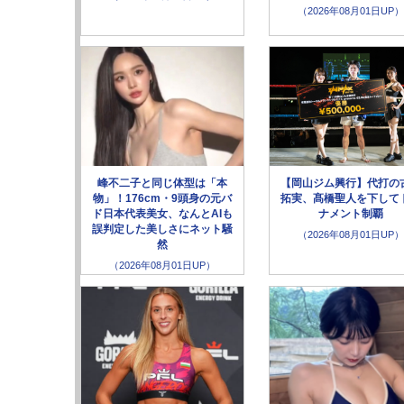
（2026年08月01日UP）
峰不二子と同じ体型は「本
【岡山ジム興行】代打の
物」！176cm・9頭身の元バ
拓実、髙橋聖人を下して
ド日本代表美女、なんとAIも
ナメント制覇
誤判定した美しさにネット騒
（2026年08月01日UP）
然
（2026年08月01日UP）