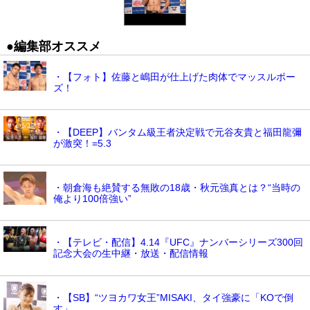
●編集部オススメ
・【フォト】佐藤と嶋田が仕上げた肉体でマッスルポー
ズ！
・【DEEP】バンタム級王者決定戦で元谷友貴と福田龍彌
が激突！=5.3
・朝倉海も絶賛する無敗の18歳・秋元強真とは？“当時の
俺より100倍強い”
・【テレビ・配信】4.14『UFC』ナンバーシリーズ300回
記念大会の生中継・放送・配信情報
・【SB】“ツヨカワ女王”MISAKI、タイ強豪に「KOで倒
す」