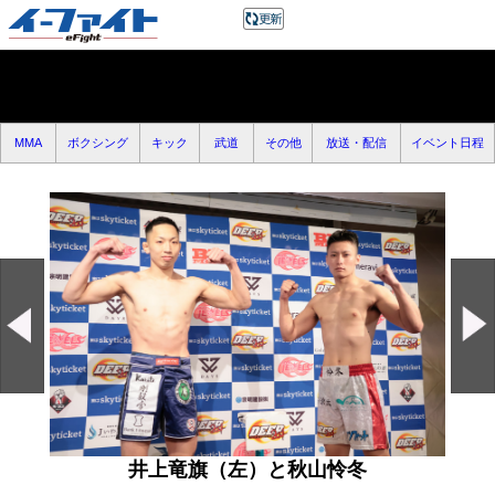
MMA
ボクシング
キック
武道
その他
放送・配信
イベント日程
井上竜旗（左）と秋山怜冬