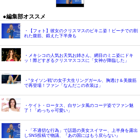
●編集部オススメ
・【フォト】彼女のクリスマスのビキニ姿！ビーチでの割
れた腹筋、鍛えた下半身も
・メキシコの人気お天気お姉さん、網目のミニ姿にドキ
ッ！際どすぎるクリスマスコスに「女神が降臨した」
・”タイソン戦”の女子大生リングガール、胸透け＆美腹筋
で再登場！ファン「なんだこの衣装は」
・ケイト・ロータス、白サンタ風のコーデ姿でファン魅
了！「めっちゃ可愛い」
・「不適切な行為」で話題の美女スイマー、上半身を露出
しSNS投稿で物議、『あの国にはもう戻らない』