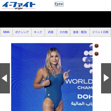
MMA
ボクシング
キック
武道
その他
放送・配信
イベント日程