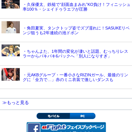
・久保優太、鉄槌で“顔面血まみれ”KO負け！フィニッシュ
率100％・シェイドゥラエフが圧勝
・角田夏実、タンクトップ姿でズブ濡れに！SASUKEリベ
ンジ狙うも2年連続の池ドボン
・ちゃんよた、1年間の変化が凄いと話題、むっちりレス
ラーからバキバキ6パックへ「別人になりすぎ」
・元AKBグループ・一番小さなRIZINガール、最後のリン
グに「全力で…」赤のミニ衣装で激しいダンスも
≫もっと見る
モバイル
PC