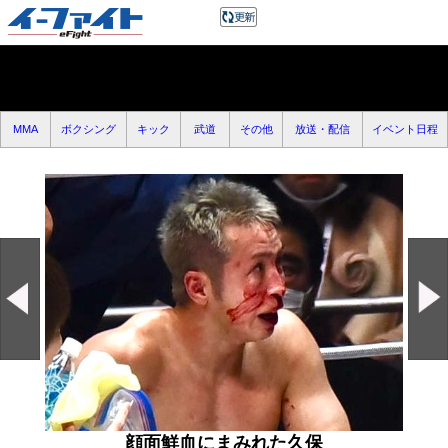
MMA
ボクシング
キック
武道
その他
放送・配信
イベント日程
顔面鮮血にまみれた久保