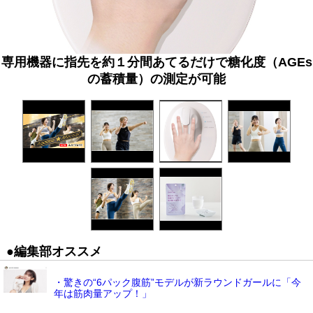
専用機器に指先を約１分間あてるだけで糖化度（AGEs
の蓄積量）の測定が可能
●編集部オススメ
・驚きの“6パック腹筋”モデルが新ラウンドガールに「今
年は筋肉量アップ！」