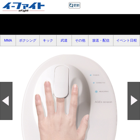
MMA
ボクシング
キック
武道
その他
放送・配信
イベント日程