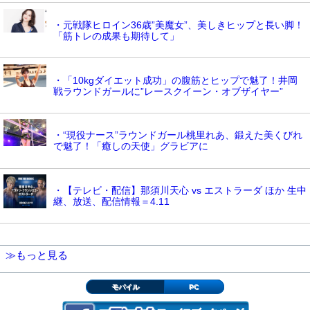
・元戦隊ヒロイン36歳”美魔女”、美しきヒップと長い脚！
「筋トレの成果も期待して」
・「10kgダイエット成功」の腹筋とヒップで魅了！井岡
戦ラウンドガールに”レースクイーン・オブザイヤー”
・“現役ナース”ラウンドガール桃里れあ、鍛えた美くびれ
で魅了！「癒しの天使」グラビアに
・【テレビ・配信】那須川天心 vs エストラーダ ほか 生中
継、放送、配信情報＝4.11
≫もっと見る
モバイル
PC