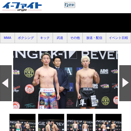
MMA
ボクシング
キック
武道
その他
放送・配信
イベント日程