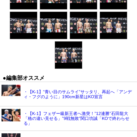
●編集部オススメ
・【K-1】“青い目のサムライ”サッタリ、再起へ「アンデ
ィ・フグのように」190cm新星はKO宣言
・【K-1】フェザー級新王者へ激突！”12連勝”石田龍大
「格の違い見せる」”9戦無敗”関口功誠「KOで終わらせ
る」