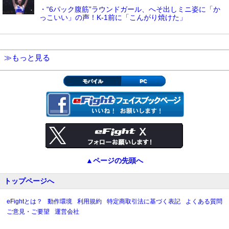
・“6パック腹筋”ラウンドガール、へそ出しミニ姿に「か
っこいい」の声！K-1前に「こんがり焼けた」
≫もっと見る
モバイル
PC
▲ページの先頭へ
トップページへ
eFightとは？
動作環境
利用規約
特定商取引法に基づく表記
よくある質問
ご意見・ご要望
運営会社