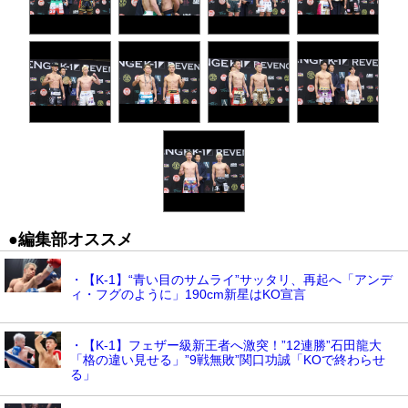
●編集部オススメ
・【K-1】“青い目のサムライ”サッタリ、再起へ「アンデ
ィ・フグのように」190cm新星はKO宣言
・【K-1】フェザー級新王者へ激突！”12連勝”石田龍大
「格の違い見せる」”9戦無敗”関口功誠「KOで終わらせ
る」