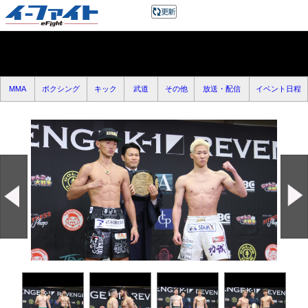
MMA
ボクシング
キック
武道
その他
放送・配信
イベント日程