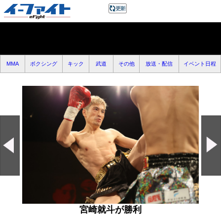
MMA
ボクシング
キック
武道
その他
放送・配信
イベント日程
宮崎就斗が勝利