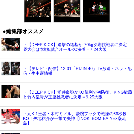
●編集部オススメ
・【DEEP KICK】進撃の祐基が-70kg次期挑戦者に決定、
昼大会は本戦5試合オールKO決着＝7.24大阪
・【テレビ・配信】12.31「RIZIN.40」TV放送・ネット配
信・生中継情報
・【DEEP KICK】稲井良弥がKO勝利で初防衛、KING龍蔵
と竹内皇貴が王座挑戦者に決定＝9.25大阪
・元K-1王者・木村ミノル、豪腕フックで戦慄の66秒殺
KO！矢地祐介が一撃で失神【INOKI BOM-BA-YE×巌流
島】