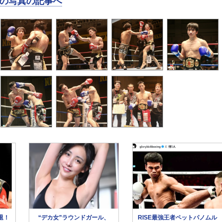
の写真の記事へ
退！
“デカ女”ラウンドガール、
RISE最強王者ペットパノムル