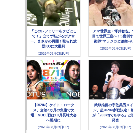
「このレフェリーをクビにし
アマ世界金・坪井智也、
て！」立てず転がるボクサ
目で世界王座へ！5度倒す
ー、まさかの再開！殴られ放
術師”マラジカと激突=9.
題KOに大批判
（2026年08月03日UP）
（2026年08月03日UP）
【RIZIN】ケイト・ロータ
武尊推薦の宇佐美秀メ
ス、全治2カ月の負傷で欠
ン、超RIZIN参戦決定！
場…NOEL戦は10月長崎大会
が「200kgでもやる」と
へ延期に
発言
（2026年08月03日UP）
（2026年08月03日UP）