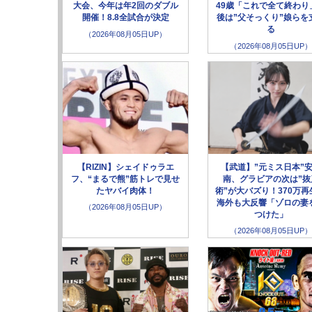
大会、今年は年2回のダブル
49歳「これで全て終わり
開催！8.8全試合が決定
後は”父そっくり”娘らを
る
（2026年08月05日UP）
（2026年08月05日UP）
【RIZIN】シェイドゥラエ
【武道】”元ミス日本”
フ、“まるで熊”筋トレで見せ
南、グラビアの次は”抜
たヤバイ肉体！
術”が大バズり！370万再
海外も大反響「ゾロの妻
（2026年08月05日UP）
つけた」
（2026年08月05日UP）