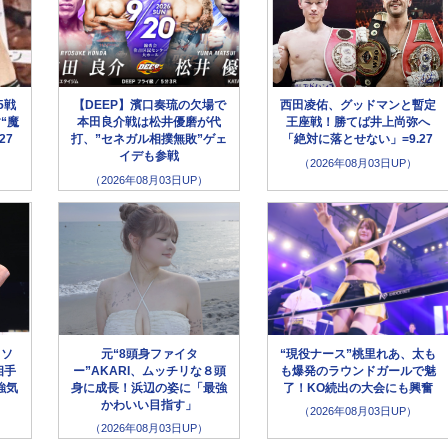
5戦
【DEEP】濱口奏琉の欠場で
西田凌佑、グッドマンと暫定
“魔
本田良介戦は松井優磨が代
王座戦！勝てば井上尚弥へ
27
打、”セネガル相撲無敗”ゲェ
「絶対に落とせない」=9.27
イデも参戦
（2026年08月03日UP）
（2026年08月03日UP）
イソ
元“8頭身ファイタ
“現役ナース”桃里れあ、太も
相手
ー”AKARI、ムッチリな８頭
も爆発のラウンドガールで魅
強気
身に成長！浜辺の姿に「最強
了！KO続出の大会にも興奮
かわいい目指す」
（2026年08月03日UP）
（2026年08月03日UP）