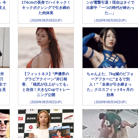
」今
174cmの長身でハイキック！
ンが電撃引退！現在はタイで
支え
キックボクシングで引き締め
出家中「一つの時代が終わっ
た肉体美
た…」
（2026年08月05日UP）
（2026年08月05日UP）
安井
【フィットネス】“声優界の
ちゃんよた、7kg減のビフォ
刀
グラビアクイーン”井口裕
ーアフターに”まるで別
生で
香、「桃尻が仕上がってる」
人！”「全身が引き締まっ
を見
と自信！大きなCupでトレー
た」クロスフィット8ヶ月の
ニング公開
効果
（2026年08月05日UP）
（2026年08月04日UP）