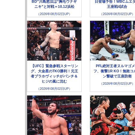
BD”川島悠汰は“胸毛ウナギ
日登場予告！WBCムエ
ニキ”と対戦＝10.12浜松
王座戦4試合
（2026年08月02日UP）
（2026年08月02日UP）
【UFC】緊急参戦スターリン
PFL絶対王者ヌルマゴ
グ、大金星のTKO勝利！元王
フ、衝撃1R KO！無敗コ
者ブラホヴィッチがパンチ＆
ン撃破で王座防衛
ヒジの嵐に沈む
（2026年08月02日UP）
（2026年08月02日UP）