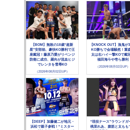
【BOM】無敗の18歳“超新
【KNOCK OUT】漁鬼が
星”安部焰、豪快KO勝利で王
KO勝ちで会場騒然！重
座戴冠！藤原乃愛がリベンジ
太は右ハイ一撃KOで戴
防衛に成功、羅向が流血ヒジ
福田海斗や壱ら勝利
でレンタを雪辱KO
（2026年08月02日UP）
（2026年08月02日UP）
【DEEP】加藤健二が地元・
“現役ナース”ラウンドガ
浜松で親子参戦！“ミスター
桃里れあ、腹筋と太もも