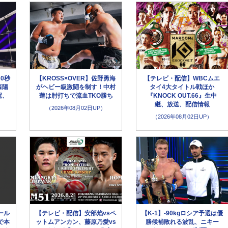
30秒
【KROSS×OVER】佐野勇海
【テレビ・配信】WBCムエ
森陽
がヘビー級激闘を制す！中村
タイ4大タイトル戦ほか
冠、
蓮は肘打ちで流血TKO勝ち
『KNOCK OUT.66』生中
継、放送、配信情報
（2026年08月02日UP）
（2026年08月02日UP）
ール
【テレビ・配信】安部焰vsペ
【K-1】-90kgロシア予選は優
で本
ットムアンカン、藤原乃愛vs
勝候補敗れる波乱、ニキー