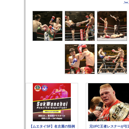
こ
【ムエタイSF】名古屋の恒例
元UFC王者レスナーが引