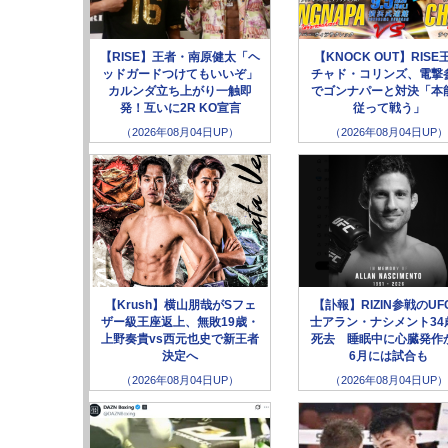
【RISE】王者・南原健太「ヘ
【KNOCK OUT】RISE
ッドガードつけてもいいぞ」
チャド・コリンズ、電撃
カルンダ立ち上がり一触即
でゴンナパーと対決「本
発！互いに2R KO宣言
従って戦う」
（2026年08月04日UP）
（2026年08月04日UP）
【Krush】横山朋哉がSフェ
【訃報】RIZIN参戦のUF
ザー級王座返上、無敗19歳・
士アラン・ナシメント34
上野奏貴vs西元也史で新王者
死去 睡眠中に心臓発作
決定へ
6月には試合も
（2026年08月04日UP）
（2026年08月04日UP）