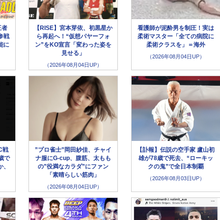
王者
【RISE】宮本芽依、初黒星か
看護師が泥酔男を制圧！実は
参戦
ら再起へ！“仮想パヤーフォ
柔術マスター「全ての病院に
能に
ン”をKO宣言「変わった姿を
柔術クラスを」＝海外
見せる」
（2026年08月04日UP）
（2026年08月04日UP）
C戦
”プロ雀士”岡田紗佳、チャイ
【訃報】伝説の空手家 盧山初
歳で
ナ服にG-cup、腹筋、太もも
雄が78歳で死去、“ローキッ
か、
の”役満なカラダ”にファン
クの鬼”で全日本制覇
「素晴らしい筋肉」
（2026年08月03日UP）
（2026年08月04日UP）