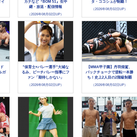
タイ
カナなど『BOM 51』生中
タ・ココシュが制覇！
継・放送・配信情報
（2026年08月02日UP）
（2026年08月02日UP）
メド
”保育士×バレー選手”大城な
【MMA甲子園】丹羽煌駕、
ルガ
るみ、ビーチバレー指導にフ
バックチョークで逆転一本勝
ァン「期待しかない」
ち！史上2人目の2階級制覇
（2026年08月02日UP）
（2026年08月02日UP）