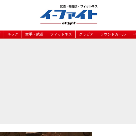
グ
キック
空手・武道
フィットネス
グラビア
ラウンドガール