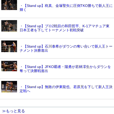
・【Stand up】柊真、金塚聖矢に圧倒TKO勝ちで新人王に
輝く
・【Stand up】プロ2戦目の和田哲平、K-1アマチュア東
日本王者を下してトーナメント初戦突破
・【Stand up】石川泰希がダウンの奪い合いで新人王トー
ナメント決勝進出
・【Stand up】JFKO覇者・陽勇が若林澪生からダウンを
奪って決勝戦進出
・【Stand up】無敗の伊東龍也、若原兄を下して新人王決
定戦へ
≫もっと見る