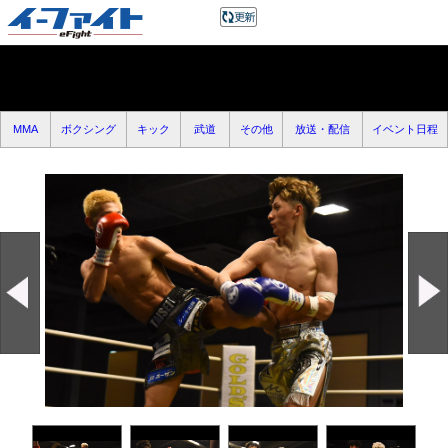
MMA
ボクシング
キック
武道
その他
放送・配信
イベント日程