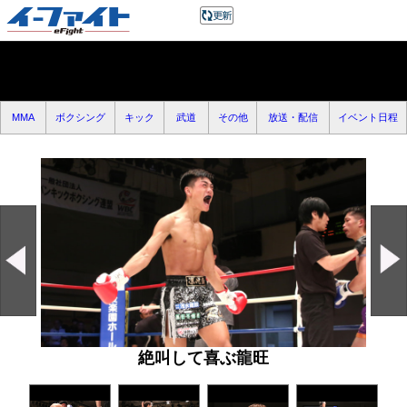
MMA
ボクシング
キック
武道
その他
放送・配信
イベント日程
絶叫して喜ぶ龍旺