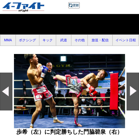
MMA
ボクシング
キック
武道
その他
放送・配信
イベント日程
歩希（左）に判定勝ちした門脇碧泉（右）