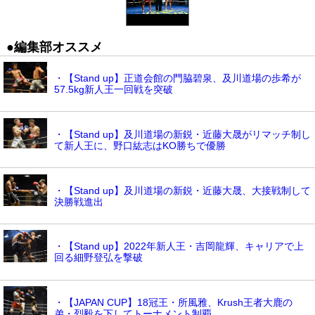
●編集部オススメ
・【Stand up】正道会館の門脇碧泉、及川道場の歩希が
57.5kg新人王一回戦を突破
・【Stand up】及川道場の新鋭・近藤大晟がリマッチ制し
て新人王に、野口紘志はKO勝ちで優勝
・【Stand up】及川道場の新鋭・近藤大晟、大接戦制して
決勝戦進出
・【Stand up】2022年新人王・吉岡龍輝、キャリアで上
回る細野登弘を撃破
・【JAPAN CUP】18冠王・所風雅、Krush王者大鹿の
弟・烈毅を下してトーナメント制覇