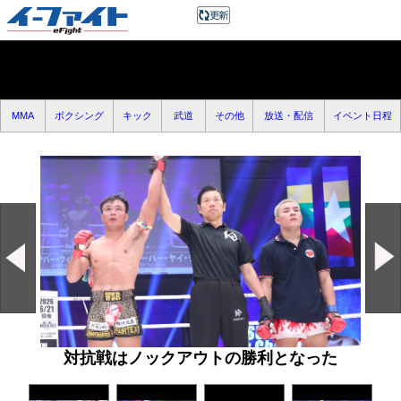
MMA
ボクシング
キック
武道
その他
放送・配信
イベント日程
対抗戦はノックアウトの勝利となった