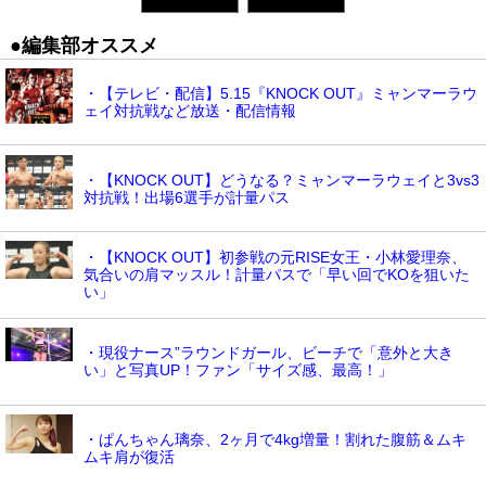
●編集部オススメ
・【テレビ・配信】5.15『KNOCK OUT』ミャンマーラウ
ェイ対抗戦など放送・配信情報
・【KNOCK OUT】どうなる？ミャンマーラウェイと3vs3
対抗戦！出場6選手が計量パス
・【KNOCK OUT】初参戦の元RISE女王・小林愛理奈、
気合いの肩マッスル！計量パスで「早い回でKOを狙いた
い」
・現役ナース”ラウンドガール、ビーチで「意外と大き
い」と写真UP！ファン「サイズ感、最高！」
・ぱんちゃん璃奈、2ヶ月で4kg増量！割れた腹筋＆ムキ
ムキ肩が復活