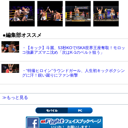
●編集部オススメ
・【キック】斗麗、53秒KOでISKA世界王座奪取！モロッ
コ強豪アズマニ沈め「次はK-1のベルト狙う」
・“特撮ヒロイン”ラウンドガール、人生初キックボクシン
グに汗！鋭い蹴りにファン衝撃
≫もっと見る
モバイル
PC