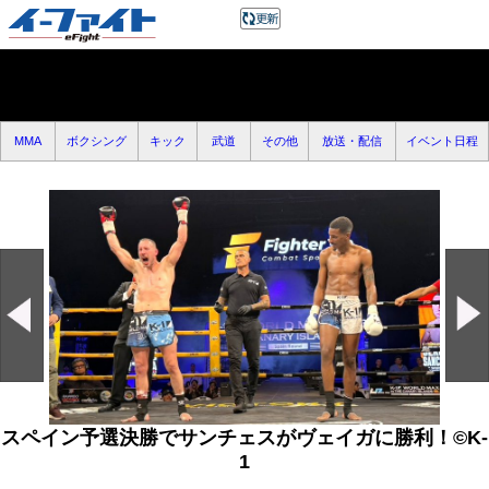
MMA
ボクシング
キック
武道
その他
放送・配信
イベント日程
スペイン予選決勝でサンチェスがヴェイガに勝利！©K-
1