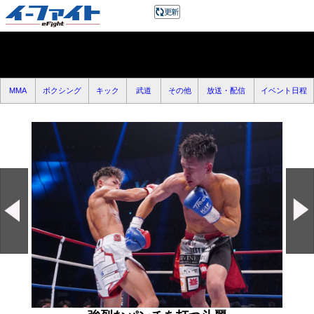
MMA
ボクシング
キック
武道
その他
放送・配信
イベント日程