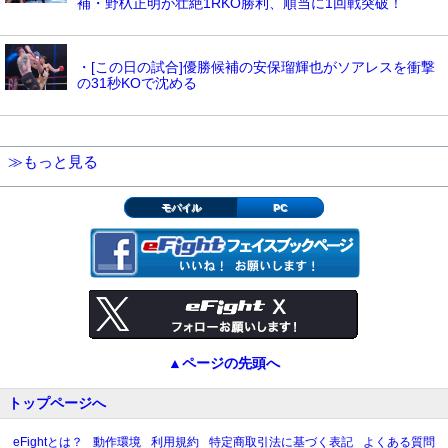
補・野杁正明が壮絶1RKO勝利、順当に1回戦突破！
・[この日の試合]優勝候補の安保瑠輝也がソアレスを衝撃
の31秒KOで沈める
≫もっと見る
モバイル
PC
▲ページの先頭へ
トップページへ
eFightとは？
動作環境
利用規約
特定商取引法に基づく表記
よくある質問