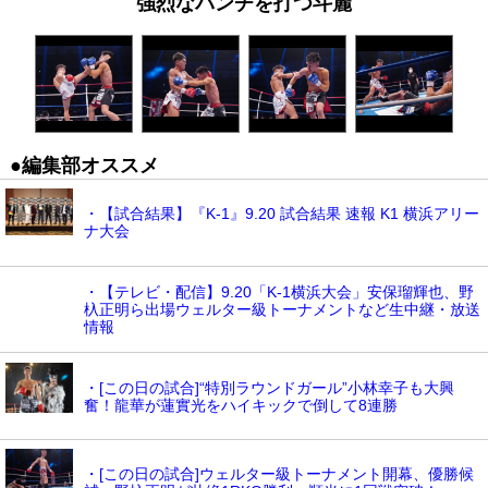
強烈なパンチを打つ斗麗
●編集部オススメ
・【試合結果】『K-1』9.20 試合結果 速報 K1 横浜アリー
ナ大会
・【テレビ・配信】9.20「K-1横浜大会」安保瑠輝也、野
杁正明ら出場ウェルター級トーナメントなど生中継・放送
情報
・[この日の試合]“特別ラウンドガール”小林幸子も大興
奮！龍華が蓮實光をハイキックで倒して8連勝
・[この日の試合]ウェルター級トーナメント開幕、優勝候