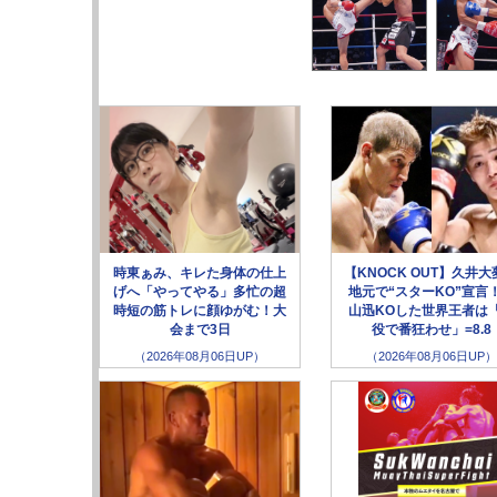
時東ぁみ、キレた身体の仕上
【KNOCK OUT】久井大
げへ「やってやる」多忙の超
地元で“スターKO”宣言
時短の筋トレに顔ゆがむ！大
山迅KOした世界王者は
会まで3日
役で番狂わせ」=8.8
（2026年08月06日UP）
（2026年08月06日UP）