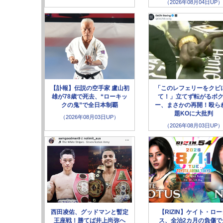
（2026年08月04日UP）
【訃報】伝説の空手家 盧山初
「このレフェリーをクビ
雄が78歳で死去、“ローキッ
て！」立てず転がるボ
クの鬼”で全日本制覇
ー、まさかの再開！殴ら
題KOに大批判
（2026年08月03日UP）
（2026年08月03日UP）
西田凌佑、グッドマンと暫定
【RIZIN】ケイト・ロ
王座戦！勝てば井上尚弥へ
ス、全治2カ月の負傷で