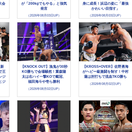
大会
が「200kgでもやる」と強気
身に成長！浜辺の姿に「最強
発言
かわいい目指す」
（2026年08月03日UP）
（2026年08月03日UP）
超新
【KNOCK OUT】漁鬼が30秒
【KROSS×OVER】佐野勇海
で王
KO勝ちで会場騒然！重森陽
がヘビー級激闘を制す！中村
ンジ
太は右ハイ一撃KOで戴冠、
蓮は肘打ちで流血TKO勝ち
ヒジ
福田海斗や壱ら勝利
（2026年08月02日UP）
（2026年08月02日UP）