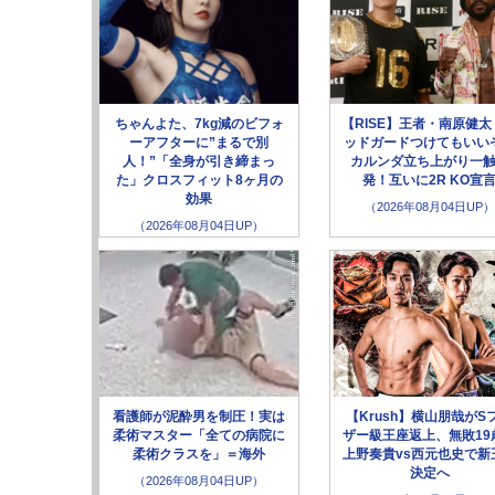
ちゃんよた、7kg減のビフォ
【RISE】王者・南原健太
ーアフターに”まるで別
ッドガードつけてもいい
人！”「全身が引き締まっ
カルンダ立ち上がり一
た」クロスフィット8ヶ月の
発！互いに2R KO宣
効果
（2026年08月04日UP）
（2026年08月04日UP）
看護師が泥酔男を制圧！実は
【Krush】横山朋哉がS
柔術マスター「全ての病院に
ザー級王座返上、無敗19
柔術クラスを」＝海外
上野奏貴vs西元也史で新
決定へ
（2026年08月04日UP）