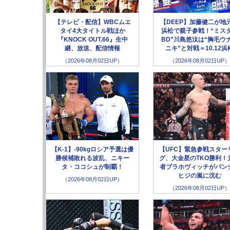
【テレビ・配信】WBCムエ
【DEEP】加藤健二が地
タイ4大タイトル戦ほか
浜松で親子参戦！“ミス
『KNOCK OUT.66』生中
BD”川島悠汰は“胸毛ウ
継、放送、配信情報
ニキ”と対戦＝10.12浜
（2026年08月02日UP）
（2026年08月02日UP）
【K-1】-90kgロシア予選は優
【UFC】緊急参戦スター
勝候補敗れる波乱、ニキー
グ、大金星のTKO勝利！
タ・ココシュが制覇！
者ブラホヴィッチがパン
ヒジの嵐に沈む
（2026年08月02日UP）
（2026年08月02日UP）