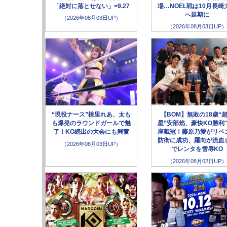
「絶対に落とせない」=9.27
場…NOEL戦は10月長崎
へ延期に
（2026年08月03日UP）
（2026年08月03日UP）
“現役ナース”桃里れあ、太も
【BOM】無敗の18歳“
も爆発のラウンドガールで魅
星”安部焰、豪快KO勝利
了！KO続出の大会にも興奮
座戴冠！藤原乃愛がリベ
防衛に成功、羅向が流血
（2026年08月03日UP）
でレンタを雪辱KO
（2026年08月02日UP）