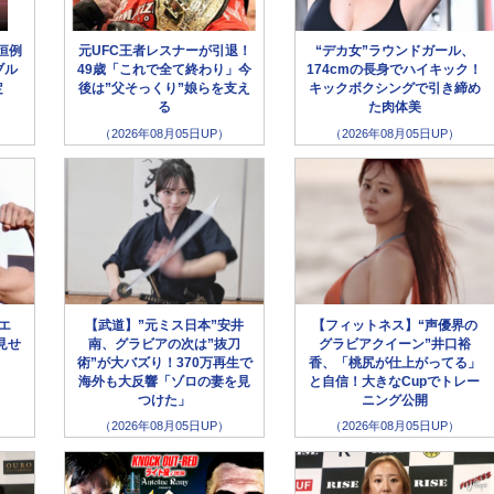
恒例
元UFC王者レスナーが引退！
“デカ女”ラウンドガール、
ブル
49歳「これで全て終わり」今
174cmの長身でハイキック！
定
後は”父そっくり”娘らを支え
キックボクシングで引き締め
る
た肉体美
（2026年08月05日UP）
（2026年08月05日UP）
ラエ
【武道】”元ミス日本”安井
【フィットネス】“声優界の
見せ
南、グラビアの次は”抜刀
グラビアクイーン”井口裕
術”が大バズり！370万再生で
香、「桃尻が仕上がってる」
海外も大反響「ゾロの妻を見
と自信！大きなCupでトレー
つけた」
ニング公開
（2026年08月05日UP）
（2026年08月05日UP）