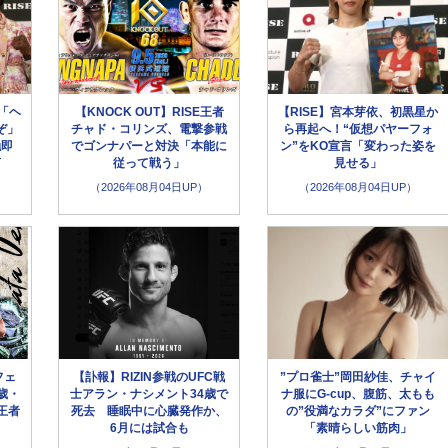
「ヘ
【KNOCK OUT】RISE王者
【RISE】宮本芽依、初黒星か
ぞ」
チャド・コリンズ、電撃参戦
ら再起へ！“仮想パヤーフォ
触即
でゴンナパーと対決「本能に
ン”をKO宣言「変わった姿を
言
従って戦う」
見せる」
（2026年08月04日UP）
（2026年08月04日UP）
フェ
【訃報】RIZIN参戦のUFC戦
”プロ雀士”岡田紗佳、チャイ
歳・
士アラン・ナシメント34歳で
ナ服にG-cup、腹筋、太もも
王者
死去 睡眠中に心臓発作か、
の”役満なカラダ”にファン
6月には試合も
「素晴らしい筋肉」