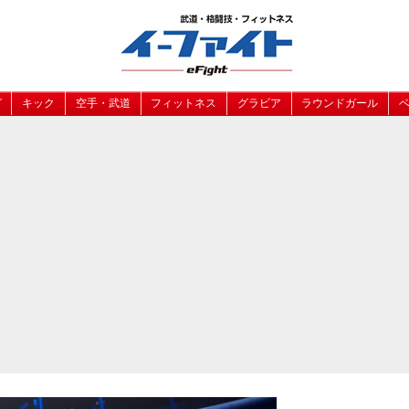
グ
キック
空手・武道
フィットネス
グラビア
ラウンドガール