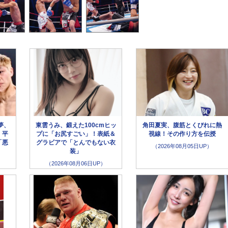
夢、
東雲うみ、鍛えた100cmヒッ
角田夏実、腹筋とくびれに熱
！平
プに「お尻すごい」！表紙＆
視線！その作り方を伝授
「悪
グラビアで「とんでもない衣
（2026年08月05日UP）
装」
（2026年08月06日UP）