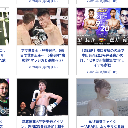
（2026年08月04日UP）
（2026年08月04日UP）
にし
アマ世界金・坪井智也、5戦
【DEEP】濱口奏琉の欠場で
クサ
目で世界王座へ！5度倒す“魔
本田良介戦は松井優磨が代
れ放
術師”マラジカと激突=9.27
打、”セネガル相撲無敗”ゲェ
イデも参戦
（2026年08月03日UP）
（2026年08月03日UP）
ータ
武尊推薦の宇佐美秀メイソ
元“8頭身ファイタ
欠
ン、超RIZIN参戦決定！相手
ー”AKARI、ムッチリな８頭