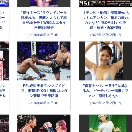
元・
“現役ナース”ラウンドガール
【テレビ・配信】安部焰vsペ
ター
桃里れあ、腹筋と太ももで本
ットムアンカン、藤原乃愛vs
ナギ
日登場予告！WBCムエタイ
カナなど『BOM 51』生中
松
王座戦4試合
継・放送・配信情報
（2026年08月02日UP）
（2026年08月02日UP）
リン
PFL絶対王者ヌルマゴメド
”保育士×バレー選手”大城な
元王
フ、衝撃1R KO！無敗コルガ
るみ、ビーチバレー指導にフ
チ＆
ン撃破で王座防衛
ァン「期待しかない」
（2026年08月02日UP）
（2026年08月02日UP）