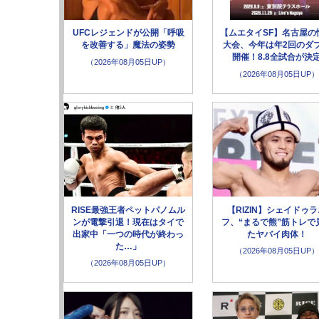
UFCレジェンドが公開「呼吸
【ムエタイSF】名古屋の
を改善する」魔法の姿勢
大会、今年は年2回のダ
開催！8.8全試合が決
（2026年08月05日UP）
（2026年08月05日UP）
RISE最強王者ペットパノムル
【RIZIN】シェイドゥ
ンが電撃引退！現在はタイで
フ、“まるで熊”筋トレで
出家中「一つの時代が終わっ
たヤバイ肉体！
た…」
（2026年08月05日UP）
（2026年08月05日UP）