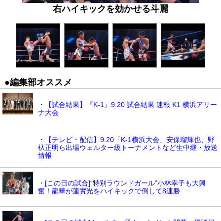
右ハイキックを効かせる斗麗
●編集部オススメ
・【試合結果】『K-1』9.20 試合結果 速報 K1 横浜アリー
ナ大会
・【テレビ・配信】9.20「K-1横浜大会」安保瑠輝也、野
杁正明ら出場ウェルター級トーナメントなど生中継・放送
情報
・[この日の試合]“特別ラウンドガール”小林幸子も大興
奮！龍華が蓮實光をハイキックで倒して8連勝