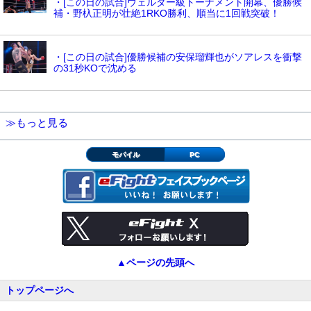
・[この日の試合]ウェルター級トーナメント開幕、優勝候
補・野杁正明が壮絶1RKO勝利、順当に1回戦突破！
・[この日の試合]優勝候補の安保瑠輝也がソアレスを衝撃
の31秒KOで沈める
≫もっと見る
モバイル
PC
▲ページの先頭へ
トップページへ