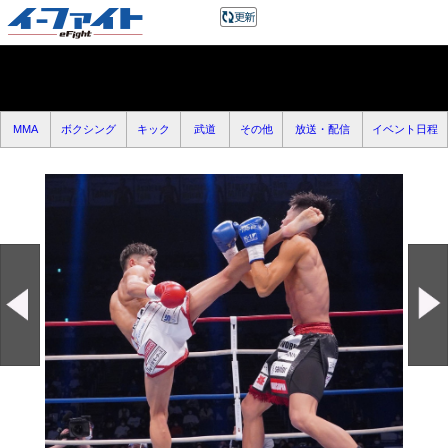
MMA
ボクシング
キック
武道
その他
放送・配信
イベント日程