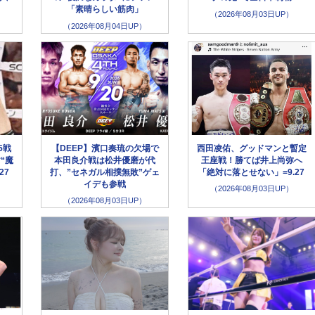
「素晴らしい筋肉」
（2026年08月03日UP）
（2026年08月04日UP）
5戦
【DEEP】濱口奏琉の欠場で
西田凌佑、グッドマンと暫定
“魔
本田良介戦は松井優磨が代
王座戦！勝てば井上尚弥へ
27
打、”セネガル相撲無敗”ゲェ
「絶対に落とせない」=9.27
イデも参戦
（2026年08月03日UP）
（2026年08月03日UP）