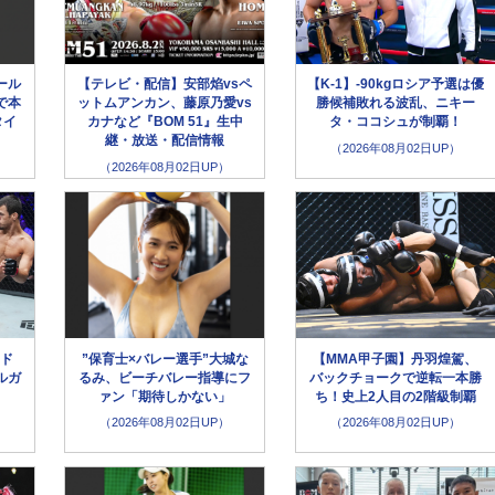
ール
【テレビ・配信】安部焰vsペ
【K-1】-90kgロシア予選は優
で本
ットムアンカン、藤原乃愛vs
勝候補敗れる波乱、ニキー
タイ
カナなど『BOM 51』生中
タ・ココシュが制覇！
継・放送・配信情報
（2026年08月02日UP）
（2026年08月02日UP）
メド
”保育士×バレー選手”大城な
【MMA甲子園】丹羽煌駕、
ルガ
るみ、ビーチバレー指導にフ
バックチョークで逆転一本勝
ァン「期待しかない」
ち！史上2人目の2階級制覇
（2026年08月02日UP）
（2026年08月02日UP）