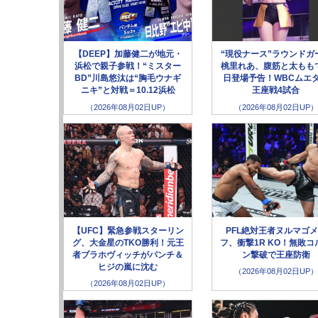
【DEEP】加藤健二が地元・
“現役ナース”ラウンドガ
浜松で親子参戦！“ミスター
桃里れあ、腹筋と太もも
BD”川島悠汰は“胸毛ウナギ
日登場予告！WBCムエ
ニキ”と対戦＝10.12浜松
王座戦4試合
（2026年08月02日UP）
（2026年08月02日UP）
【UFC】緊急参戦スターリン
PFL絶対王者ヌルマゴ
グ、大金星のTKO勝利！元王
フ、衝撃1R KO！無敗コ
者ブラホヴィッチがパンチ＆
ン撃破で王座防衛
ヒジの嵐に沈む
（2026年08月02日UP）
（2026年08月02日UP）