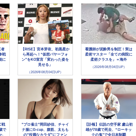
王者
【RISE】宮本芽依、初黒星か
看護師が泥酔男を制圧！実は
参戦
ら再起へ！“仮想パヤーフォ
柔術マスター「全ての病院に
能に
ン”をKO宣言「変わった姿を
柔術クラスを」＝海外
見せる」
（2026年08月04日UP）
（2026年08月04日UP）
C戦
”プロ雀士”岡田紗佳、チャイ
【訃報】伝説の空手家 盧山初
歳で
ナ服にG-cup、腹筋、太もも
雄が78歳で死去、“ローキッ
か、
の”役満なカラダ”にファン
クの鬼”で全日本制覇