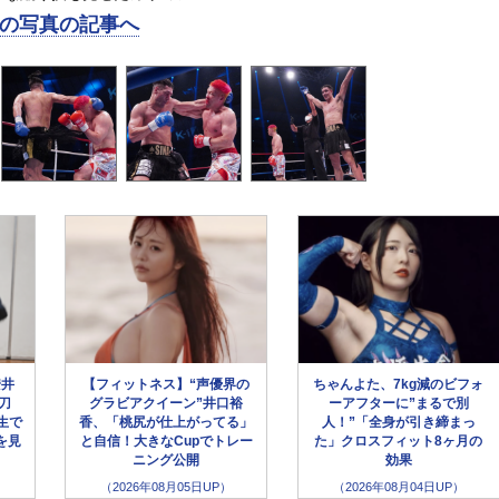
の写真の記事へ
安井
【フィットネス】“声優界の
ちゃんよた、7kg減のビフォ
刀
グラビアクイーン”井口裕
ーアフターに”まるで別
生で
香、「桃尻が仕上がってる」
人！”「全身が引き締まっ
を見
と自信！大きなCupでトレー
た」クロスフィット8ヶ月の
ニング公開
効果
（2026年08月05日UP）
（2026年08月04日UP）