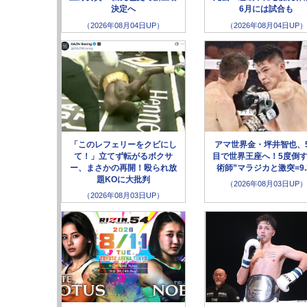
決定へ
6月には試合も
（2026年08月04日UP）
（2026年08月04日UP）
「このレフェリーをクビにし
アマ世界金・坪井智也、
て！」立てず転がるボクサ
目で世界王座へ！5度倒す
ー、まさかの再開！殴られ放
術師”マラジカと激突=9.
題KOに大批判
（2026年08月03日UP）
（2026年08月03日UP）