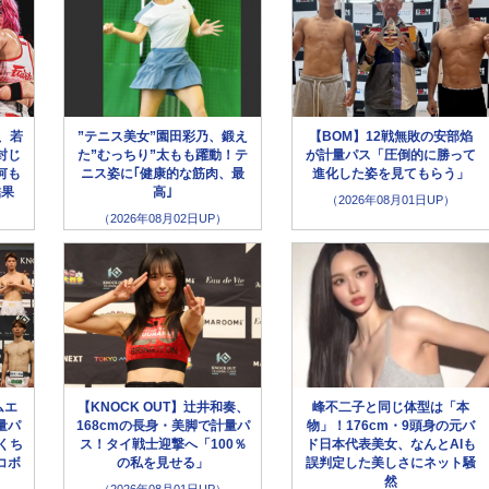
、若
”テニス美女”園田彩乃、鍛え
【BOM】12戦無敗の安部焰
封じ
た”むっちり”太もも躍動！テ
が計量パス「圧倒的に勝って
何も
ニス姿に｢健康的な筋肉、最
進化した姿を見てもらう」
結果
高｣
（2026年08月01日UP）
（2026年08月02日UP）
ムエ
【KNOCK OUT】辻井和奏、
峰不二子と同じ体型は「本
量パ
168cmの長身・美脚で計量パ
物」！176cm・9頭身の元バ
くち
ス！タイ戦士迎撃へ「100％
ド日本代表美女、なんとAIも
コボ
の私を見せる」
誤判定した美しさにネット騒
然
（2026年08月01日UP）