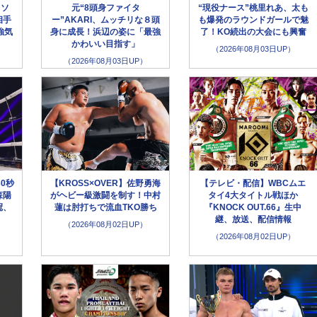
イソ
元“8頭身ファイタ
“現役ナース”桃里れあ、太も
相手
ー”AKARI、ムッチリな８頭
も爆発のラウンドガールで魅
強気
身に成長！浜辺の姿に「最強
了！KO続出の大会にも興奮
かわいい目指す」
（2026年08月03日UP）
（2026年08月03日UP）
30秒
【KROSS×OVER】佐野勇海
【テレビ・配信】WBCムエ
森陽
がヘビー級激闘を制す！中村
タイ4大タイトル戦ほか
冠、
蓮は肘打ちで流血TKO勝ち
『KNOCK OUT.66』生中
継、放送、配信情報
（2026年08月02日UP）
（2026年08月02日UP）