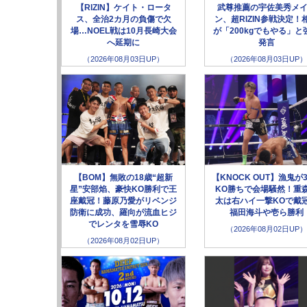
【RIZIN】ケイト・ロータ
武尊推薦の宇佐美秀メ
ス、全治2カ月の負傷で欠
ン、超RIZIN参戦決定！
場…NOEL戦は10月長崎大会
が「200kgでもやる」と
へ延期に
発言
（2026年08月03日UP）
（2026年08月03日UP）
【BOM】無敗の18歳“超新
【KNOCK OUT】漁鬼が
星”安部焰、豪快KO勝利で王
KO勝ちで会場騒然！重
座戴冠！藤原乃愛がリベンジ
太は右ハイ一撃KOで戴
防衛に成功、羅向が流血ヒジ
福田海斗や壱ら勝利
でレンタを雪辱KO
（2026年08月02日UP）
（2026年08月02日UP）