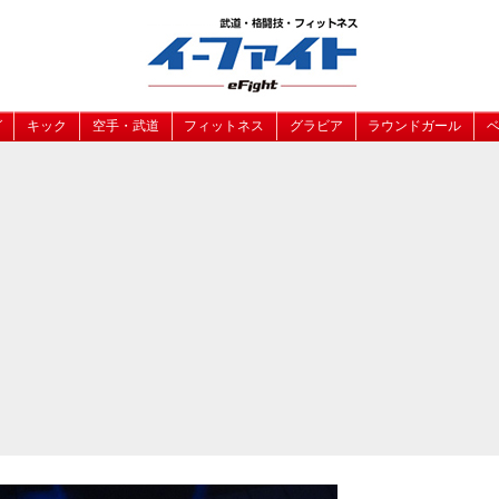
グ
キック
空手・武道
フィットネス
グラビア
ラウンドガール