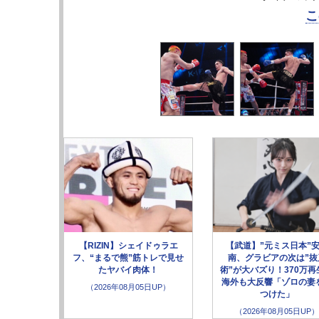
こ
【RIZIN】シェイドゥラエ
【武道】”元ミス日本”
フ、“まるで熊”筋トレで見せ
南、グラビアの次は”抜
たヤバイ肉体！
術”が大バズり！370万再
海外も大反響「ゾロの妻
（2026年08月05日UP）
つけた」
（2026年08月05日UP）