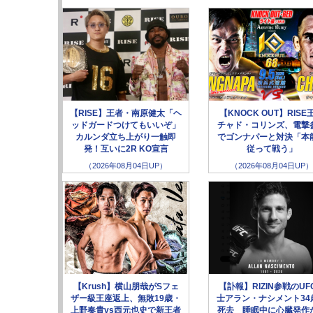
【RISE】王者・南原健太「ヘ
【KNOCK OUT】RISE
ッドガードつけてもいいぞ」
チャド・コリンズ、電撃
カルンダ立ち上がり一触即
でゴンナパーと対決「本
発！互いに2R KO宣言
従って戦う」
（2026年08月04日UP）
（2026年08月04日UP）
【Krush】横山朋哉がSフェ
【訃報】RIZIN参戦のUF
ザー級王座返上、無敗19歳・
士アラン・ナシメント34
上野奏貴vs西元也史で新王者
死去 睡眠中に心臓発作