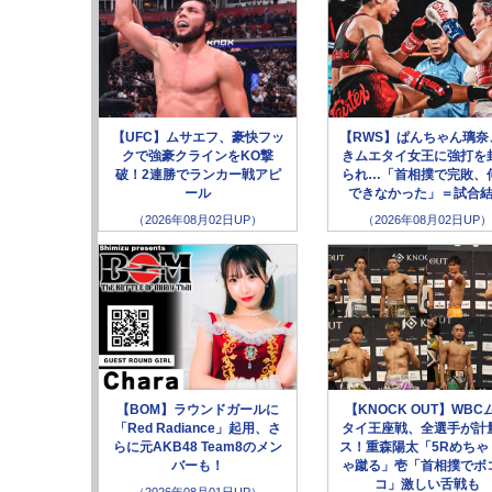
【UFC】ムサエフ、豪快フッ
【RWS】ぱんちゃん璃奈
クで強豪クラインをKO撃
きムエタイ女王に強打を
破！2連勝でランカー戦アピ
られ…「首相撲で完敗、
ール
できなかった」＝試合
（2026年08月02日UP）
（2026年08月02日UP）
【BOM】ラウンドガールに
【KNOCK OUT】WBC
「Red Radiance」起用、さ
タイ王座戦、全選手が計
らに元AKB48 Team8のメン
ス！重森陽太「5Rめちゃ
バーも！
ゃ蹴る」壱「首相撲でボ
コ」激しい舌戦も
（2026年08月01日UP）