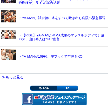
秀樹ほか）ライズ 試合結果
・YA-MAN、試合後に水をすべて吐き出し病院へ緊急搬送
・【RISE】YA-MANがMMA成果のマッスルボディで計量
パス、山口裕人は“KO”宣言
・YA-MANが109秒、左フックで芦澤をKO
≫もっと見る
モバイル
PC