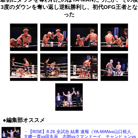
3度のダウンを奪い返し逆転勝利し、初代OFG王者とな
った
●編集部オススメ
・【RISE】8.26 全試合 結果 速報（YA-MANvs山口裕人、
大﨑一貴vs田丸辰、志朗vsクマンドーイ、チャンヒョンvs