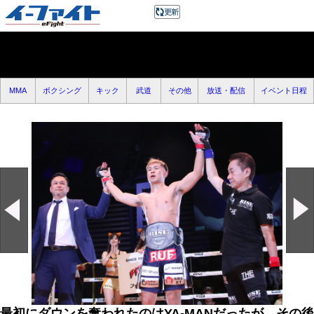
MMA
ボクシング
キック
武道
その他
放送・配信
イベント日程
最初にダウンを奪われたのはYA-MANだったが、その後