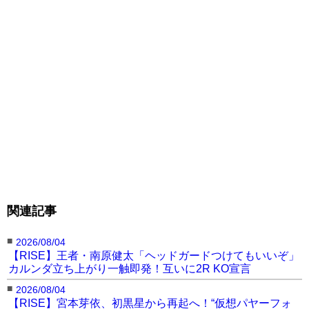
級3位）
2R KO
●山口裕人（道化倶楽部/WPMF世界スーパーライ
ト級暫定王者、元WBCムエタイ日本統一スーパー
ライト級王者）
YA-MANは、RISEのオー
プンフィンガーグローブ
（OFG）マッチで名をあげ
た“キングオブストリートフ
関連記事
ァイト”。昨年6月に芦澤竜
山口も攻める
誠を初回KO、今年5月には
■
2026/08/04
【RISE】王者・南原健太「ヘッドガードつけてもいいぞ」
初のMMAで三浦孝太を1R TKOしており、OFGの
カルンダ立ち上がり一触即発！互いに2R KO宣言
試合は全てKO勝利している。 対する山口は勝
■
2026/08/04
っても負けてもKO勝負を繰り広げる“OFGの申し
【RISE】宮本芽依、初黒星から再起へ！“仮想パヤーフォ