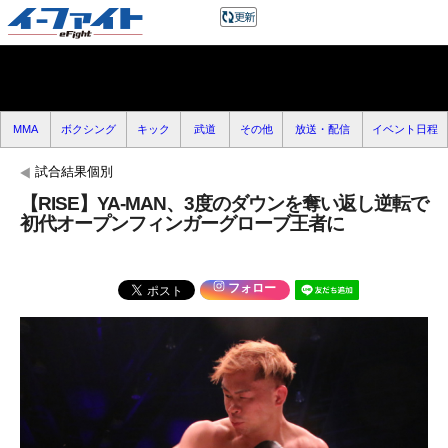
MMA
ボクシング
キック
武道
その他
放送・配信
イベント日程
試合結果個別
【RISE】YA-MAN、3度のダウンを奪い返し逆転で
初代オープンフィンガーグローブ王者に
フォロー