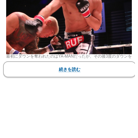
最初にダウンを奪われたのはYA-MANだったが、その後3度のダウンを
奪い返し逆転勝利し、初代OFG王者となった
RISEクリエーション株式会社
『RISE WORLD SERIES 2023 2nd Round』（試
合結果）
2023
年
8
月
26
日（土）東京・大田区総合体育館
▼メインイベント 初代RISEオープンフィンガー
グローブマッチ -65kg級王座決定戦 3分3R無制限
延長R
〇YA-MAN（TARGET SHIBUYA/スーパーライト