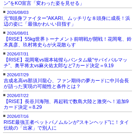
ン”をKO宣言「変わった姿を見せる」
子”。今年3月にもタリソン“Crazy Cyclone”フェレ
■
2026/08/03
イラと計6度のダウンを奪い合い、逆転KOの激闘
元“8頭身ファイター”AKARI、ムッチリな８頭身に成長！浜
を見せた。
辺の姿に「最強かわいい目指す」
■
2026/08/01
【RISE】55kg世界トーナメント前哨戦が開戦！花岡竜、鈴
木真彦、玖村将史らが火花散らす
■
2026/07/31
【RISE】花岡竜vs堀本祐惺らバンタム級“サバイバルマッ
チ”、奥平将太vs麻火佑太郎など7カード決定＝9.19
■
2026/07/29
吉成名高vs那須川龍心、ファン期待の夢カードに中川会長
が語った実現の可能性と条件とは？
■
2026/07/22
【RISE】長谷川海翔、再起戦で数島大陸と激突へ！追加9
カード決定＝8.29
■
2026/07/16
RISE最強王者ペットパノムルンが“スキンヘッド”に！タイ
伝統の「出家」で別人に