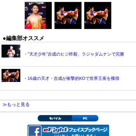
●編集部オススメ
・”天才少年”吉成のヒジ炸裂、ラジャダムナンで完勝
・16歳の天才・吉成が衝撃的KOで世界王座を獲得
≫もっと見る
モバイル
PC