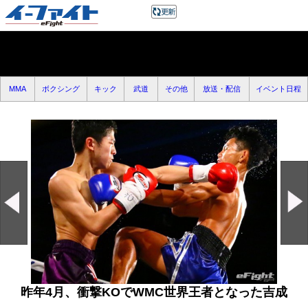
MMA
ボクシング
キック
武道
その他
放送・配信
イベント日程
昨年4月、衝撃KOでWMC世界王者となった吉成