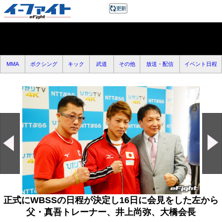
MMA
ボクシング
キック
武道
その他
放送・配信
イベント日程
正式にWBSSの日程が決定し16日に会見をした左から
父・真吾トレーナー、井上尚弥、大橋会長