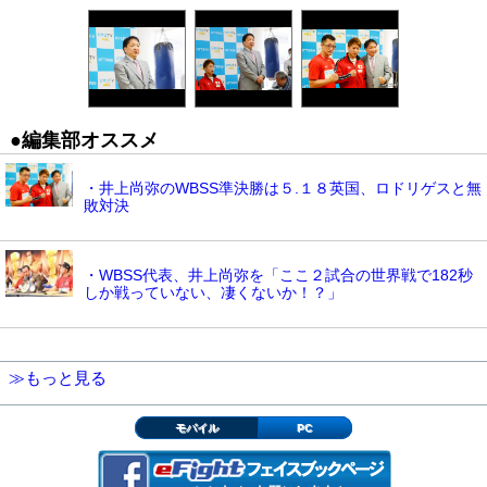
●編集部オススメ
・井上尚弥のWBSS準決勝は５.１８英国、ロドリゲスと無
敗対決
・WBSS代表、井上尚弥を「ここ２試合の世界戦で182秒
しか戦っていない、凄くないか！？」
≫もっと見る
モバイル
PC